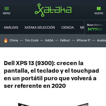
MENÚ
NUEVO
Suscríbete a
ANÁLISIS
XATAKA SELECCIÓN
CIENCIA
MOVILIDAD
HOY SE HABLA DE
China
Tim Cook
NASA
Fallout
iPhone 17
Arabi
Dell XPS 13 (9300): crecen la
pantalla, el teclado y el touchpad
en un portátil puro que volverá a
ser referente en 2020