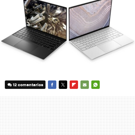
12 comentarios
FACEBOOK
TWITTER
FLIPBOARD
E-
WHATSAPP
MAIL