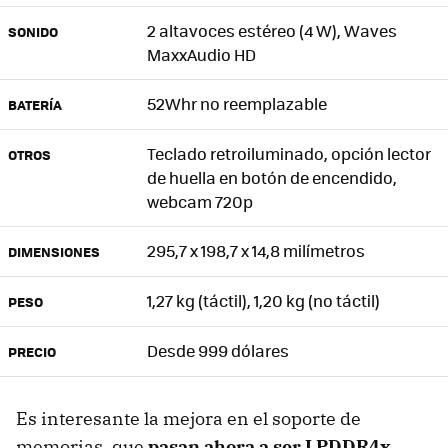
2 altavoces estéreo (4 W), Waves
SONIDO
MaxxAudio HD
52Whr no reemplazable
BATERÍA
Teclado retroiluminado, opción lector
OTROS
de huella en botón de encendido,
webcam 720p
295,7 x 198,7 x 14,8 milímetros
DIMENSIONES
1,27 kg (táctil), 1,20 kg (no táctil)
PESO
Desde 999 dólares
PRECIO
Es interesante la mejora en el soporte de
memorias, que
pasan ahora a ser LPDDR4x