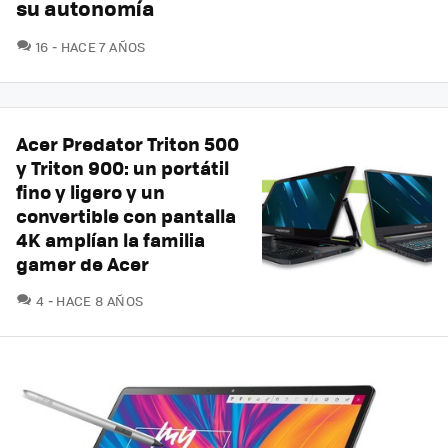
su autonomía
COMENTARIOS
16
HACE 7 AÑOS
Acer Predator Triton 500
y Triton 900: un portátil
fino y ligero y un
convertible con pantalla
4K amplían la familia
gamer de Acer
COMENTARIOS
4
HACE 8 AÑOS