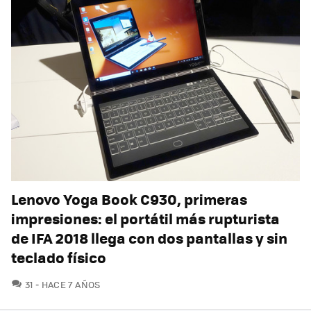
Lenovo Yoga Book C930, primeras
impresiones: el portátil más rupturista
de IFA 2018 llega con dos pantallas y sin
teclado físico
COMENTARIOS
31
HACE 7 AÑOS