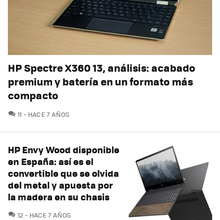
HP Spectre X360 13, análisis: acabado
premium y batería en un formato más
compacto
COMENTARIOS
11
HACE 7 AÑOS
HP Envy Wood disponible
en España: así es el
convertible que se olvida
del metal y apuesta por
la madera en su chasis
COMENTARIOS
12
HACE 7 AÑOS