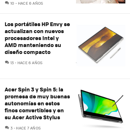
COMENTARIOS
10
HACE 6 AÑOS
Los portátiles HP Envy se
actualizan con nuevos
procesadores Intel y
AMD manteniendo su
diseño compacto
COMENTARIOS
13
HACE 6 AÑOS
Acer Spin 3 y Spin 5: la
promesa de muy buenas
autonomías en estos
finos convertibles y en
su Acer Active Stylus
COMENTARIOS
3
HACE 7 AÑOS