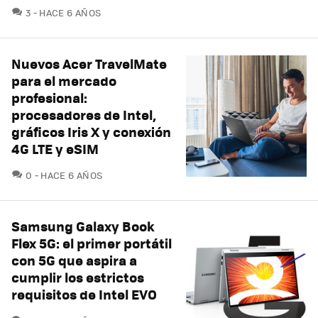
COMENTARIOS
3
HACE 6 AÑOS
Nuevos Acer TravelMate
para el mercado
profesional:
procesadores de Intel,
gráficos Iris X y conexión
4G LTE y eSIM
COMENTARIOS
0
HACE 6 AÑOS
Samsung Galaxy Book
Flex 5G: el primer portátil
con 5G que aspira a
cumplir los estrictos
requisitos de Intel EVO