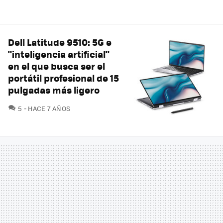
Dell Latitude 9510: 5G e
"inteligencia artificial"
en el que busca ser el
portátil profesional de 15
pulgadas más ligero
COMENTARIOS
5
HACE 7 AÑOS