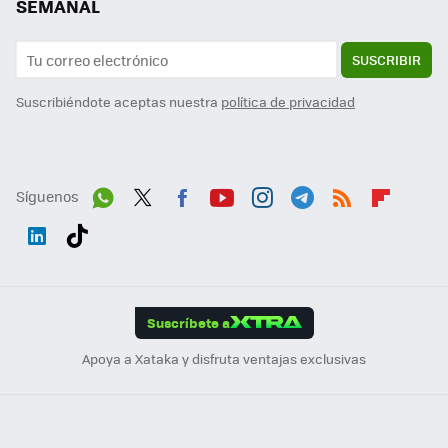
SEMANAL
SUSCRIBIR
Suscribiéndote aceptas nuestra
política de privacidad
Síguenos
Wh
Twit
Fac
You
Inst
Tele
RSS
Flip
ats
ter
ebo
tub
agr
gra
boa
Link
Tikt
App
ok
e
am
m
rd
edI
ok
Suscríbete a
n
Apoya a Xataka y disfruta ventajas exclusivas