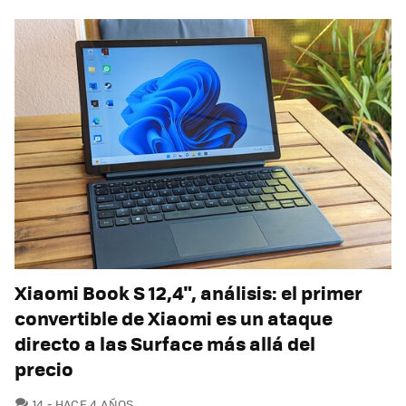
Xiaomi Book S 12,4", análisis: el primer
convertible de Xiaomi es un ataque
directo a las Surface más allá del
precio
COMENTARIOS
14
HACE 4 AÑOS