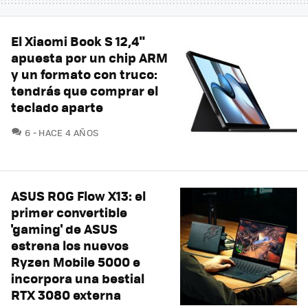
El Xiaomi Book S 12,4"
apuesta por un chip ARM
y un formato con truco:
tendrás que comprar el
teclado aparte
COMENTARIOS
6
HACE 4 AÑOS
ASUS ROG Flow X13: el
primer convertible
'gaming' de ASUS
estrena los nuevos
Ryzen Mobile 5000 e
incorpora una bestial
RTX 3080 externa