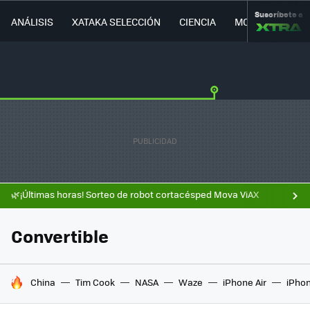
Suscríbete a
ANÁLISIS
XATAKA SELECCIÓN
CIENCIA
MOVILIDAD
🌿¡Últimas horas! Sorteo de robot cortacésped Mova ViAX
Convertible
HOY SE HABLA DE
China
Tim Cook
NASA
Waze
iPhone Air
iPhon