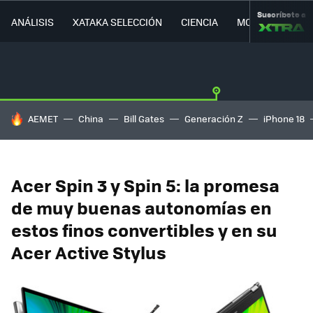
Suscríbete a
ANÁLISIS
XATAKA SELECCIÓN
CIENCIA
MOVILIDAD
HOY SE HABLA DE
AEMET
China
Bill Gates
Generación Z
iPhone 18
Acer Spin 3 y Spin 5: la promesa
de muy buenas autonomías en
estos finos convertibles y en su
Acer Active Stylus