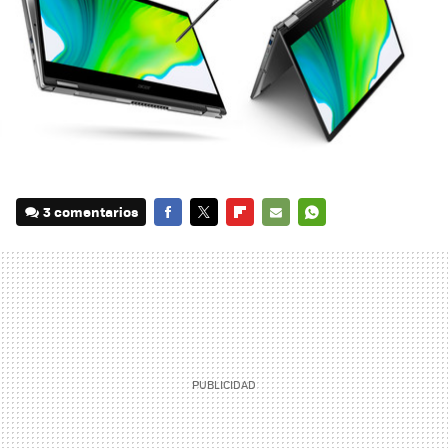
3 comentarios
FACEBOOK
TWITTER
FLIPBOARD
E-
WHATSAPP
MAIL