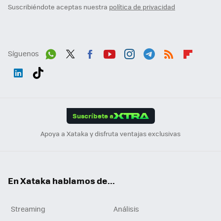
Suscribiéndote aceptas nuestra
política de privacidad
Síguenos
Wh
Twit
Fac
You
Inst
Tele
RSS
Flip
ats
ter
ebo
tub
agr
gra
boa
Link
Tikt
App
ok
e
am
m
rd
edI
ok
Suscríbete a
n
Apoya a Xataka y disfruta ventajas exclusivas
En Xataka hablamos de...
Streaming
Análisis