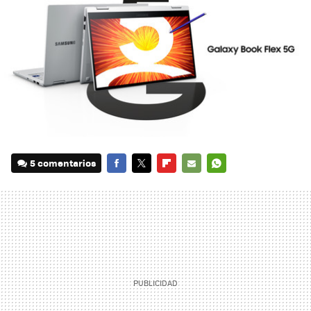
5 comentarios
FACEBOOK
TWITTER
FLIPBOARD
E-
WHATSAPP
MAIL