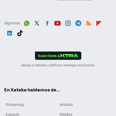
Síguenos
Wh
Twit
Fac
You
Inst
Tele
RSS
Flip
ats
ter
ebo
tub
agr
gra
boa
Link
Tikt
App
ok
e
am
m
rd
edI
ok
Suscríbete a
n
Apoya a Xataka y disfruta ventajas exclusivas
En Xataka hablamos de...
Streaming
Análisis
Espacio
Móviles