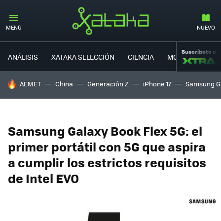
MENÚ
NUEVO
Suscríbete a
ANÁLISIS
XATAKA SELECCIÓN
CIENCIA
MOVILIDAD
HOY SE HABLA DE
AEMET
China
Generación Z
iPhone 17
Samsung G
Samsung Galaxy Book Flex 5G: el
primer portátil con 5G que aspira
a cumplir los estrictos requisitos
de Intel EVO