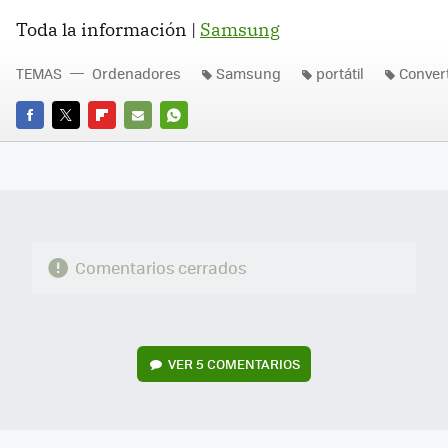
Toda la información |
Samsung
TEMAS
Ordenadores
Samsung
portátil
Convert
FACEBOOK
TWITTER
FLIPBOARD
E-
WHATSAPP
MAIL
Comentarios cerrados
VER
5 COMENTARIOS