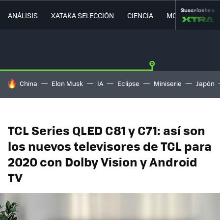
Suscríbete a
ANÁLISIS
XATAKA SELECCIÓN
CIENCIA
MOVILIDAD
HOY SE HABLA DE
China
Elon Musk
IA
Eclipse
Miniserie
Japón
TCL Series QLED C81 y C71: así son
los nuevos televisores de TCL para
2020 con Dolby Vision y Android
TV