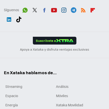
Síguenos
Wh
Twit
Fac
You
Inst
Tele
RSS
Flip
ats
ter
ebo
tub
agr
gra
boa
Link
Tikt
App
ok
e
am
m
rd
edI
ok
Suscríbete a
n
Apoya a Xataka y disfruta ventajas exclusivas
En Xataka hablamos de...
Streaming
Análisis
Espacio
Móviles
Energía
Xataka Movilidad