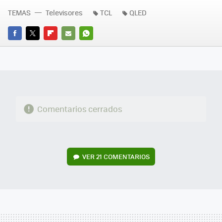
TEMAS
Televisores
TCL
QLED
FACEBOOK
TWITTER
FLIPBOARD
E-
WHATSAPP
MAIL
Comentarios cerrados
VER
21 COMENTARIOS