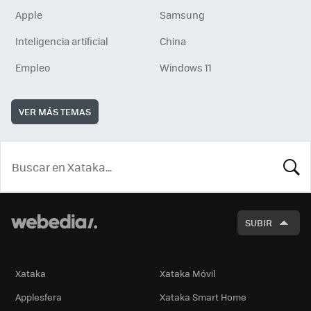
Apple
Samsung
Inteligencia artificial
China
Empleo
Windows 11
VER MÁS TEMAS
BUSCA
SUBIR
Xataka
Xataka Móvil
Applesfera
Xataka Smart Home