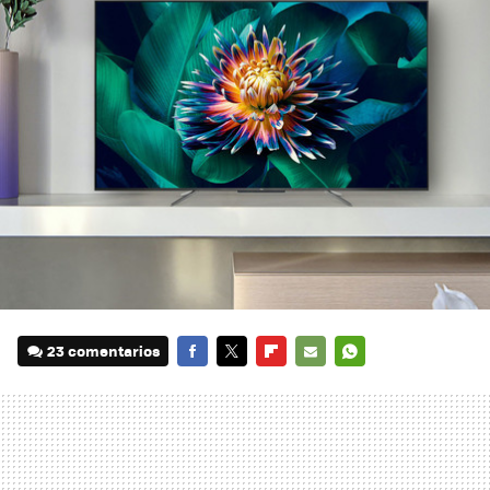
23 comentarios
FACEBOOK
TWITTER
FLIPBOARD
E-
WHATSAPP
MAIL