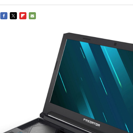
FACEBOOK
TWITTER
FLIPBOARD
E-
MAIL