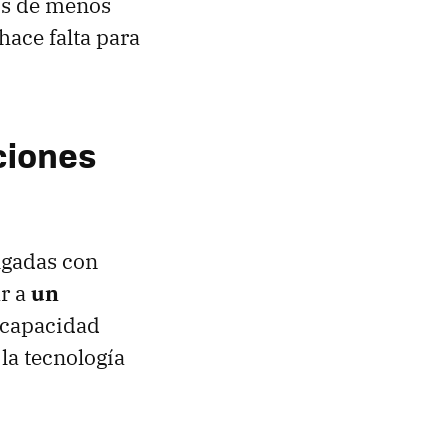
os de menos
hace falta para
ciones
ulgadas con
ar a
un
 capacidad
la tecnología