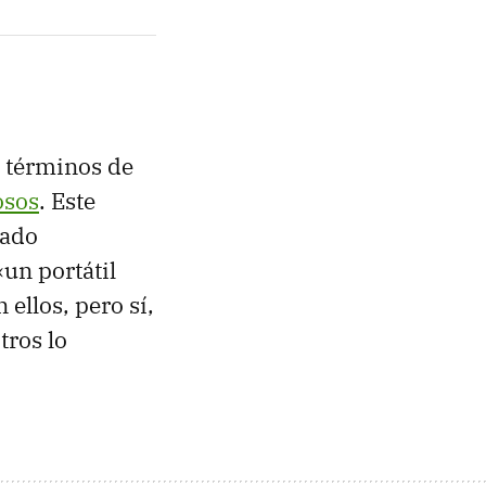
n términos de
osos
. Este
tado
un portátil
ellos, pero sí,
tros lo