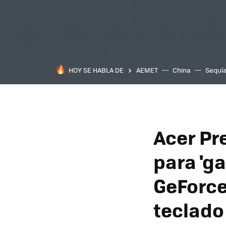
HOY SE HABLA DE
AEMET
China
Sequí
Acer Pre
para 'g
GeForce
teclado