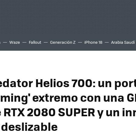
a
Waze
Fallout
Generación Z
iPhone 18
Arabia Saudí
dator Helios 700: un port
aming' extremo con una 
 RTX 2080 SUPER y un i
 deslizable