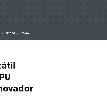
GTA VI
Café
átil
GPU
nnovador