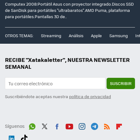
Computex 2008:Portátil Asus con proyector integrado.Discos SSD
de SanDisk para portátiles "ultrabaratos".AMD Puma, plataforma
para portátiles.Pantallas 3D de..
OTROS TEMAS:
Streaming
Análisis
Apple
Samsung
In
RECIBE "Xatakaletter", NUESTRA NEWSLETTER
SEMANAL
SUSCRIBIR
Suscribiéndote aceptas nuestra
política de privacidad
Síguenos
Wh
Twit
Fac
You
Inst
Tele
RSS
Flip