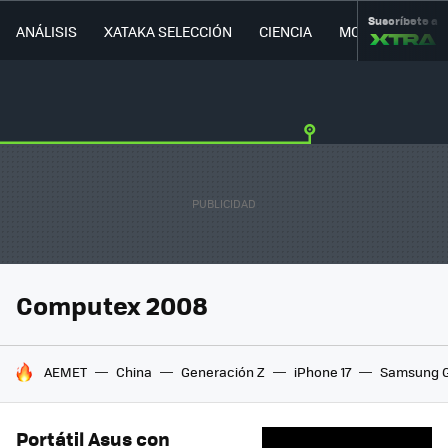
Suscríbete a
ANÁLISIS
XATAKA SELECCIÓN
CIENCIA
MOVILIDAD
Computex 2008
HOY SE HABLA DE
AEMET
China
Generación Z
iPhone 17
Samsung G
Portátil Asus con