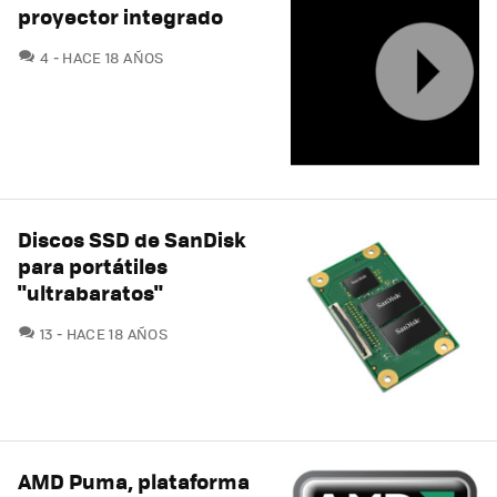
proyector integrado
COMENTARIOS
4
HACE 18 AÑOS
Discos SSD de SanDisk
para portátiles
"ultrabaratos"
COMENTARIOS
13
HACE 18 AÑOS
AMD Puma, plataforma