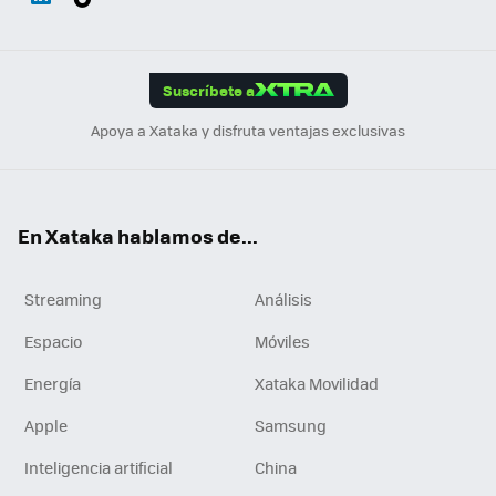
ats
ter
ebo
tub
agr
gra
boa
Link
Tikt
App
ok
e
am
m
rd
edI
ok
Suscríbete a
n
Apoya a Xataka y disfruta ventajas exclusivas
En Xataka hablamos de...
Streaming
Análisis
Espacio
Móviles
Energía
Xataka Movilidad
Apple
Samsung
Inteligencia artificial
China