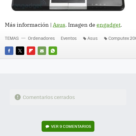
Más información |
Asus
. Imagen de
engadget
.
TEMAS
Ordenadores
Eventos
Asus
Computex 20
FACEBOOK
TWITTER
FLIPBOARD
E-
WHATSAPP
MAIL
Comentarios cerrados
VER
9 COMENTARIOS