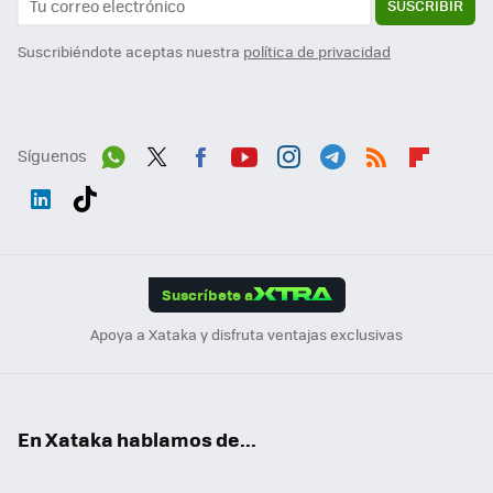
SUSCRIBIR
Suscribiéndote aceptas nuestra
política de privacidad
Síguenos
Wh
Twit
Fac
You
Inst
Tele
RSS
Flip
ats
ter
ebo
tub
agr
gra
boa
Link
Tikt
App
ok
e
am
m
rd
edI
ok
Suscríbete a
n
Apoya a Xataka y disfruta ventajas exclusivas
En Xataka hablamos de...