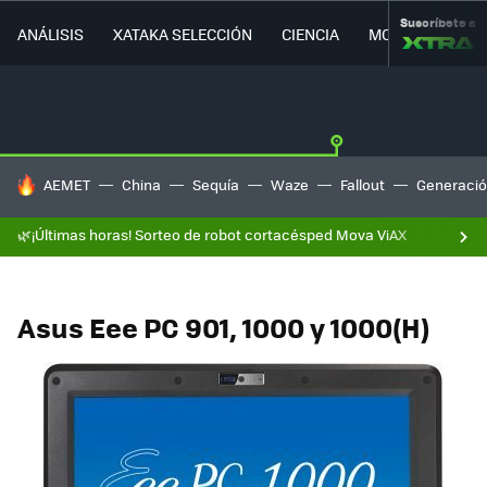
Suscríbete a
ANÁLISIS
XATAKA SELECCIÓN
CIENCIA
MOVILIDAD
HOY SE HABLA DE
AEMET
China
Sequía
Waze
Fallout
Generació
🌿¡Últimas horas! Sorteo de robot cortacésped Mova ViAX
Asus Eee PC 901, 1000 y 1000(H)