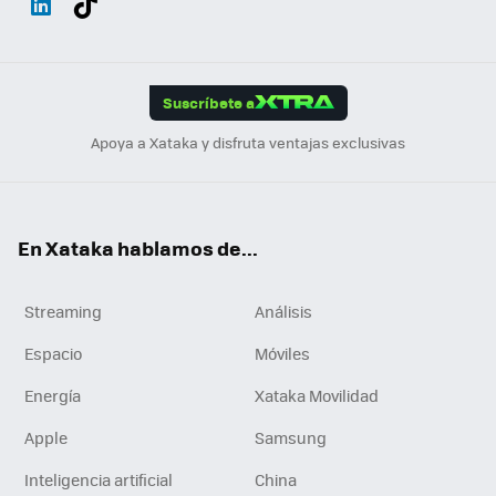
ats
ter
ebo
tub
agr
gra
boa
Link
Tikt
App
ok
e
am
m
rd
edI
ok
Suscríbete a
n
Apoya a Xataka y disfruta ventajas exclusivas
En Xataka hablamos de...
Streaming
Análisis
Espacio
Móviles
Energía
Xataka Movilidad
Apple
Samsung
Inteligencia artificial
China