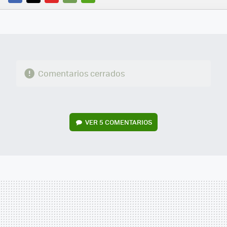
FACEBOOK
TWITTER
FLIPBOARD
E-
WHATSAPP
MAIL
Comentarios cerrados
VER
5 COMENTARIOS