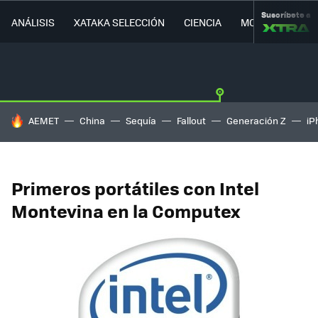
Suscríbete a
ANÁLISIS
XATAKA SELECCIÓN
CIENCIA
MOVILIDAD
HOY SE HABLA DE
AEMET
China
Sequía
Fallout
Generación Z
iP
Primeros portátiles con Intel
Montevina en la Computex