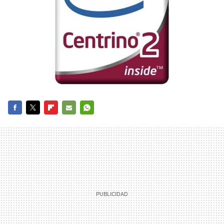
FACEBOOK
TWITTER
FLIPBOARD
E-
WHATSAPP
MAIL