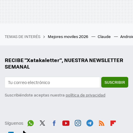
TEMAS DE INTERÉS
Mejores moviles 2026
Claude
Androi
RECIBE "Xatakaletter", NUESTRA NEWSLETTER
SEMANAL
SUSCRIBIR
Suscribiéndote aceptas nuestra
política de privacidad
Síguenos
Wh
Twit
Fac
You
Inst
Tele
RSS
Flip