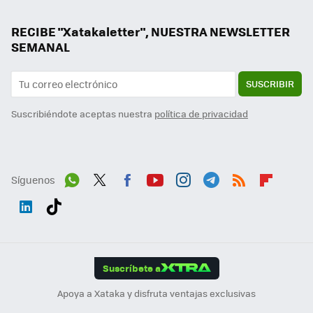
RECIBE "Xatakaletter", NUESTRA NEWSLETTER
SEMANAL
SUSCRIBIR
Suscribiéndote aceptas nuestra
política de privacidad
Síguenos
Wh
Twit
Fac
You
Inst
Tele
RSS
Flip
ats
ter
ebo
tub
agr
gra
boa
Link
Tikt
App
ok
e
am
m
rd
edI
ok
Suscríbete a
n
Apoya a Xataka y disfruta ventajas exclusivas