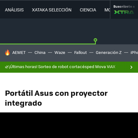
Suscríbete a
ANÁLISIS
XATAKA SELECCIÓN
CIENCIA
MOVILIDAD
HOY SE HABLA DE
AEMET
China
Waze
Fallout
Generación Z
iPh
🌿¡Últimas horas! Sorteo de robot cortacésped Mova ViAX
Portátil Asus con proyector
integrado