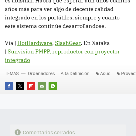
es abismal. Habrá que esperar aún unos cuantos
años más para ver algo de decente calidad
integrado en los portátiles, siempre y cuanto
este sistema continúe desarrollándose.
Vía |
HotHardware
,
SlashGear
. En Xataka
|
Sunvision PMPP, reproductor con proyector
integrado
TEMAS
Ordenadores
Alta Definición
Asus
Proyec
FACEBOOK
TWITTER
FLIPBOARD
E-
WHATSAPP
MAIL
Comentarios cerrados