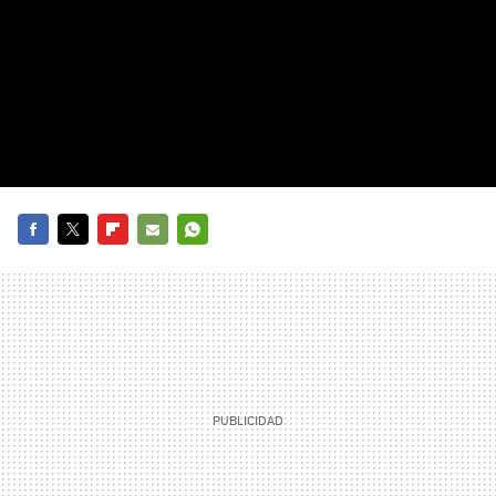
FACEBOOK
TWITTER
FLIPBOARD
E-
WHATSAPP
MAIL