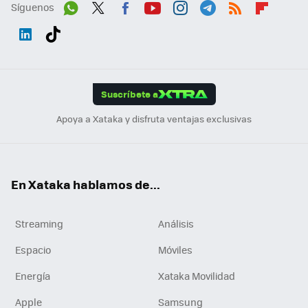
Síguenos
Wh
Twit
Fac
You
Inst
Tele
RSS
Flip
ats
ter
ebo
tub
agr
gra
boa
Link
Tikt
App
ok
e
am
m
rd
edI
ok
Suscríbete a
n
Apoya a Xataka y disfruta ventajas exclusivas
En Xataka hablamos de...
Streaming
Análisis
Espacio
Móviles
Energía
Xataka Movilidad
Apple
Samsung