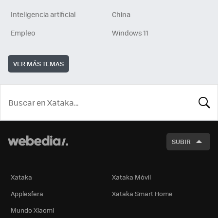
Inteligencia artificial
China
Empleo
Windows 11
VER MÁS TEMAS
BUSCA
SUBIR
Xataka
Xataka Móvil
Applesfera
Xataka Smart Home
Mundo Xiaomi