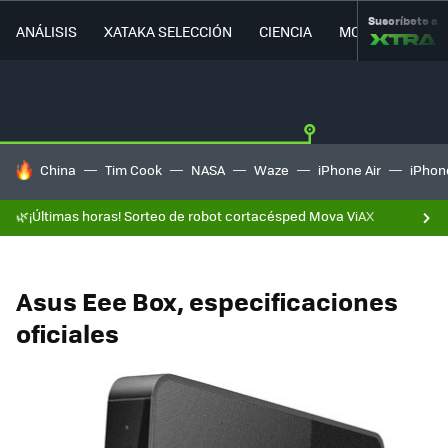
Suscríbete a
ANÁLISIS
XATAKA SELECCIÓN
CIENCIA
MOVILIDAD
HOY SE HABLA DE
China
Tim Cook
NASA
Waze
iPhone Air
iPhone
🌿¡Últimas horas! Sorteo de robot cortacésped Mova ViAX
Asus Eee Box, especificaciones
oficiales