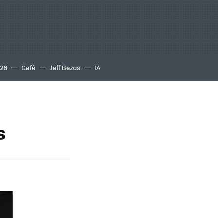
S26
Café
Jeff Bezos
IA
s