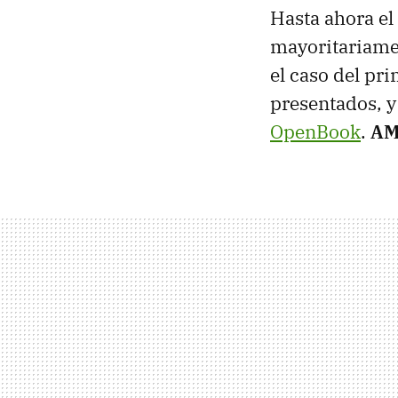
Hasta ahora el
mayoritariamen
el caso del p
presentados, 
OpenBook
.
A