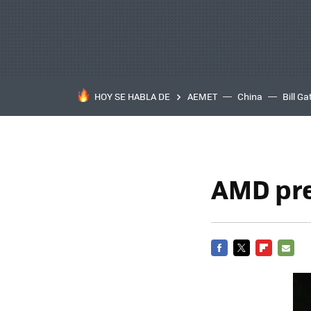
HOY SE HABLA DE
AEMET
China
Bill Ga
AMD pre
FACEBOOK
TWITTER
FLIPBOARD
E-
MAIL