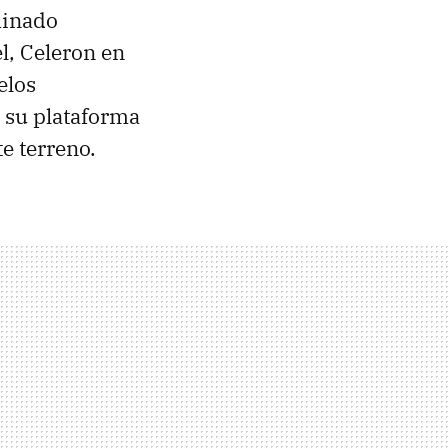
minado
l, Celeron en
elos
 su plataforma
e terreno.