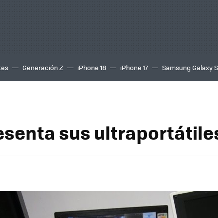
tes
Generación Z
iPhone 18
iPhone 17
Samsung Galaxy 
senta sus ultraportátile