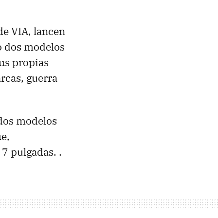
de VIA, lancen
do dos modelos
sus propias
rcas, guerra
dos modelos
ue,
7 pulgadas. .