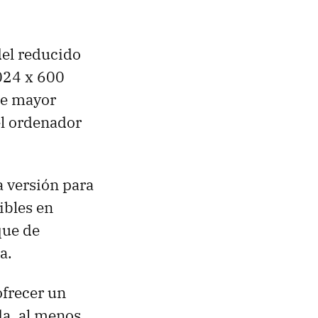
del reducido
1024 x 600
 de mayor
 el ordenador
la versión para
ibles en
que de
a.
ofrecer un
da, al menos