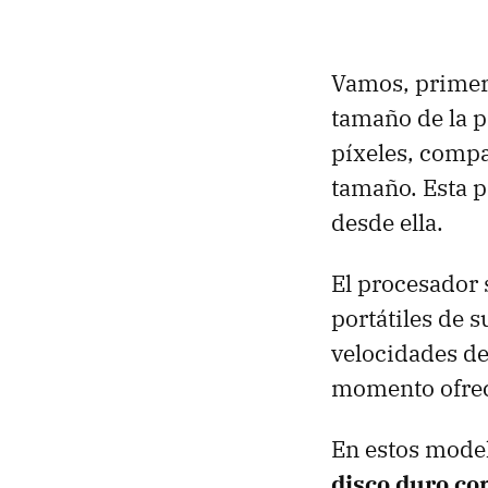
Vamos, primer
tamaño de la p
píxeles, compa
tamaño. Esta pa
desde ella.
El procesador 
portátiles de 
velocidades d
momento ofrec
En estos model
disco duro co