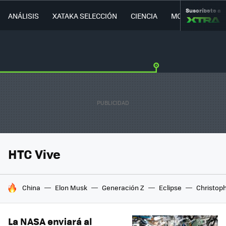
Suscríbete a
ANÁLISIS
XATAKA SELECCIÓN
CIENCIA
MOVILIDAD
HTC Vive
HOY SE HABLA DE
China
Elon Musk
Generación Z
Eclipse
Christop
La NASA enviará al