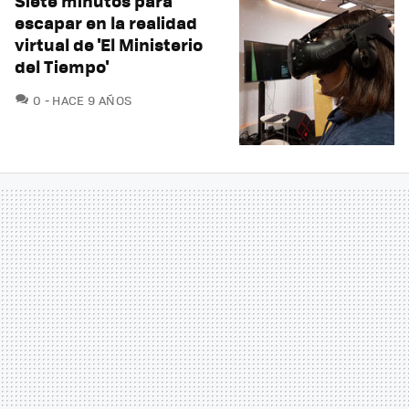
Siete minutos para
escapar en la realidad
virtual de 'El Ministerio
del Tiempo'
COMENTARIOS
0
HACE 9 AÑOS