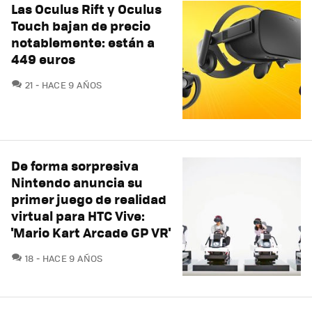
Las Oculus Rift y Oculus
Touch bajan de precio
notablemente: están a
449 euros
COMENTARIOS
21
HACE 9 AÑOS
De forma sorpresiva
Nintendo anuncia su
primer juego de realidad
virtual para HTC Vive:
'Mario Kart Arcade GP VR'
COMENTARIOS
18
HACE 9 AÑOS