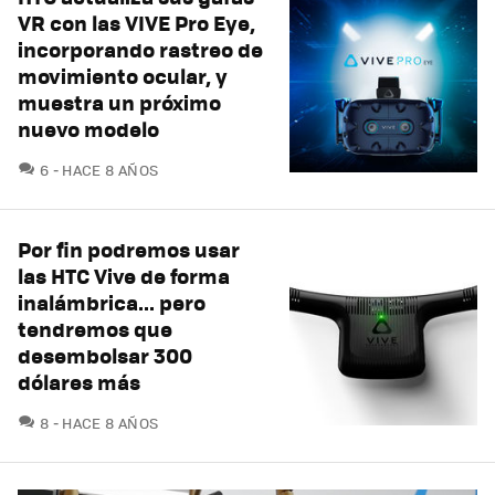
VR con las VIVE Pro Eye,
incorporando rastreo de
movimiento ocular, y
muestra un próximo
nuevo modelo
COMENTARIOS
6
HACE 8 AÑOS
Por fin podremos usar
las HTC Vive de forma
inalámbrica... pero
tendremos que
desembolsar 300
dólares más
COMENTARIOS
8
HACE 8 AÑOS