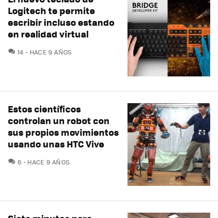
Logitech te permite
escribir incluso estando
en realidad virtual
COMENTARIOS
14
HACE 9 AÑOS
Estos científicos
controlan un robot con
sus propios movimientos
usando unas HTC Vive
COMENTARIOS
6
HACE 9 AÑOS