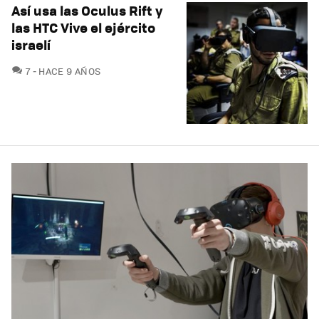
Así usa las Oculus Rift y
las HTC Vive el ejército
israelí
COMENTARIOS
7
HACE 9 AÑOS