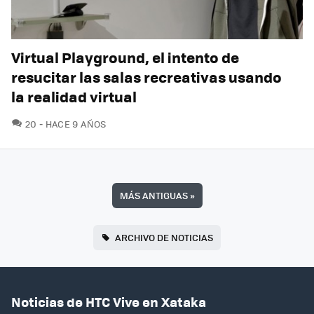
Virtual Playground, el intento de
resucitar las salas recreativas usando
la realidad virtual
COMENTARIOS
20
HACE 9 AÑOS
MÁS ANTIGUAS
»
ARCHIVO DE NOTICIAS
Noticias de HTC Vive en Xataka