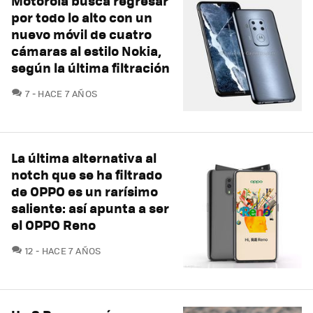
Motorola busca regresar
por todo lo alto con un
nuevo móvil de cuatro
cámaras al estilo Nokia,
según la última filtración
COMENTARIOS
7
HACE 7 AÑOS
La última alternativa al
notch que se ha filtrado
de OPPO es un rarísimo
saliente: así apunta a ser
el OPPO Reno
COMENTARIOS
12
HACE 7 AÑOS