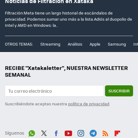
Noticias de Filtración en Xataka
Filtración:Meta tiene un largo historial de escándalos de
privacidad. Podemos sumar uno más a la lista.Adiós al duopolio de
Intel y AMD en Windows: la..
OTROS TEMAS:
Streaming
Análisis
Apple
Samsung
In
RECIBE "Xatakaletter", NUESTRA NEWSLETTER
SEMANAL
SUSCRIBIR
Suscribiéndote aceptas nuestra
política de privacidad
Síguenos