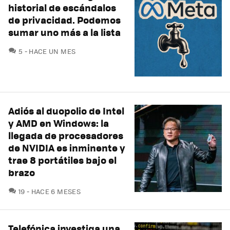
historial de escándalos
de privacidad. Podemos
sumar uno más a la lista
COMENTARIOS
5
HACE UN MES
Adiós al duopolio de Intel
y AMD en Windows: la
llegada de procesadores
de NVIDIA es inminente y
trae 8 portátiles bajo el
brazo
COMENTARIOS
19
HACE 6 MESES
Telefónica investiga una