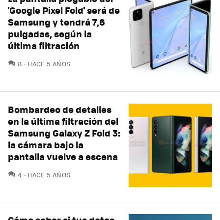
'Google Pixel Fold' será de
Samsung y tendrá 7,6
pulgadas, según la
última filtración
COMENTARIOS
8
HACE 5 AÑOS
Bombardeo de detalles
en la última filtración del
Samsung Galaxy Z Fold 3:
la cámara bajo la
pantalla vuelve a escena
COMENTARIOS
4
HACE 5 AÑOS
Cómo saber si tus datos