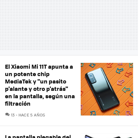
El Xiaomi Mi 11T apunta a
un potente chip
MediaTek y "un pasito
p'alante y otro p'atrás"
en la pantalla, según una
filtración
COMENTARIOS
13
HACE 5 AÑOS
La pantalla plegable del