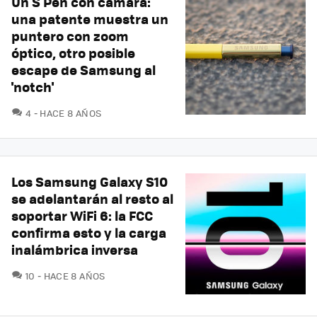
Un S Pen con cámara:
una patente muestra un
puntero con zoom
óptico, otro posible
escape de Samsung al
'notch'
COMENTARIOS
4
HACE 8 AÑOS
Los Samsung Galaxy S10
se adelantarán al resto al
soportar WiFi 6: la FCC
confirma esto y la carga
inalámbrica inversa
COMENTARIOS
10
HACE 8 AÑOS