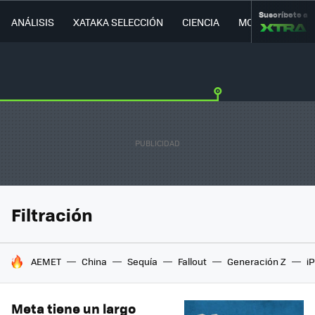
Suscríbete a
ANÁLISIS
XATAKA SELECCIÓN
CIENCIA
MOVILIDAD
Filtración
HOY SE HABLA DE
AEMET
China
Sequía
Fallout
Generación Z
i
Meta tiene un largo