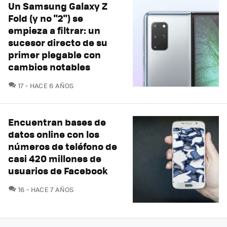
Un Samsung Galaxy Z
Fold (y no "2") se
empieza a filtrar: un
sucesor directo de su
primer plegable con
cambios notables
COMENTARIOS
17
HACE 6 AÑOS
Encuentran bases de
datos online con los
números de teléfono de
casi 420 millones de
usuarios de Facebook
COMENTARIOS
16
HACE 7 AÑOS