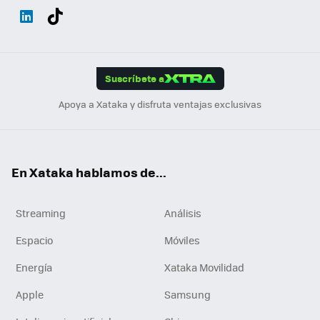
Wh
Twit
Fac
You
Inst
Tele
RSS
Flip
ats
ter
ebo
tub
agr
gra
boa
Link
Tikt
App
ok
e
am
m
rd
edI
ok
Suscríbete a
n
Apoya a Xataka y disfruta ventajas exclusivas
En Xataka hablamos de...
Streaming
Análisis
Espacio
Móviles
Energía
Xataka Movilidad
Apple
Samsung