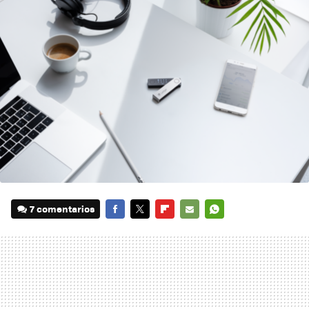
7 comentarios
FACEBOOK
TWITTER
FLIPBOARD
E-
WHATSAPP
MAIL