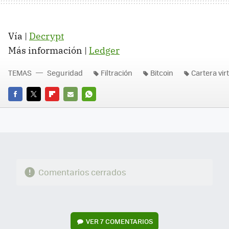
Vía |
Decrypt
Más información |
Ledger
TEMAS
Seguridad
Filtración
Bitcoin
Cartera vir
FACEBOOK
TWITTER
FLIPBOARD
E-
WHATSAPP
MAIL
Comentarios cerrados
VER
7 COMENTARIOS