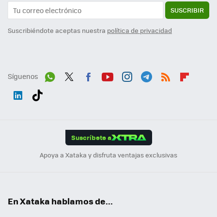
SUSCRIBIR
Suscribiéndote aceptas nuestra
política de privacidad
Síguenos
Wh
Twit
Fac
You
Inst
Tele
RSS
Flip
ats
ter
ebo
tub
agr
gra
boa
Link
Tikt
App
ok
e
am
m
rd
edI
ok
Suscríbete a
n
Apoya a Xataka y disfruta ventajas exclusivas
En Xataka hablamos de...