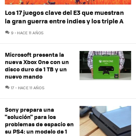
Los 17 juegos clave del E3 que muestran
la gran guerra entre indies y los triple A
COMENTARIOS
9
HACE 11 AÑOS
Microsoft presenta la
nueva Xbox One con un
disco duro de 1 TB y un
nuevo mando
COMENTARIOS
17
HACE 11 AÑOS
Sony prepara una
"solución" para los
problemas de espacio en
su PS4: un modelo de 1