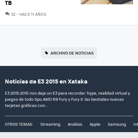
TB
COMENTARIOS
32
HACE 11 AÑOS
ARCHIVO DE NOTICIAS
Noticias de E3 2015 en Xataka
E3 2015:2015 nos deja un E3 para recordar: hype, realidad virtual y
juegos de todo tipo.AMD R9 Fury y Fury X: las bestiales nuevas
tarjetas gráficas con...
OTROS TEMAS:
Streaming
Análisis
Apple
Samsung
In