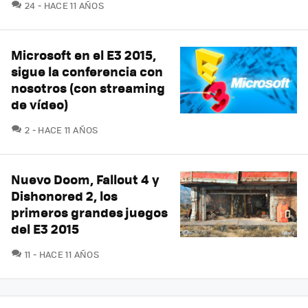
COMENTARIOS
24
HACE 11 AÑOS
Microsoft en el E3 2015,
sigue la conferencia con
nosotros (con streaming
de vídeo)
COMENTARIOS
2
HACE 11 AÑOS
Nuevo Doom, Fallout 4 y
Dishonored 2, los
primeros grandes juegos
del E3 2015
COMENTARIOS
11
HACE 11 AÑOS