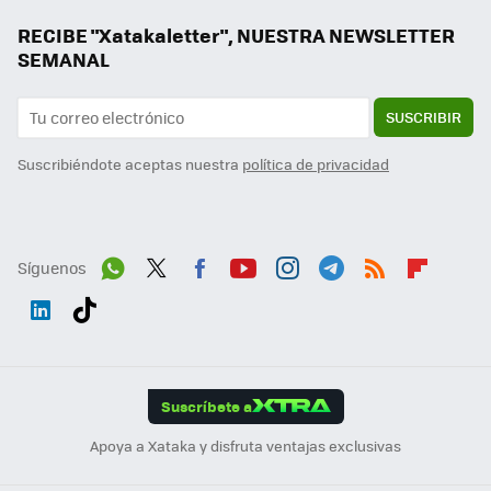
RECIBE "Xatakaletter", NUESTRA NEWSLETTER
SEMANAL
SUSCRIBIR
Suscribiéndote aceptas nuestra
política de privacidad
Síguenos
Wh
Twit
Fac
You
Inst
Tele
RSS
Flip
ats
ter
ebo
tub
agr
gra
boa
Link
Tikt
App
ok
e
am
m
rd
edI
ok
Suscríbete a
n
Apoya a Xataka y disfruta ventajas exclusivas