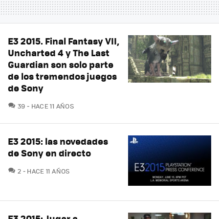
E3 2015. Final Fantasy VII,
Uncharted 4 y The Last
Guardian son solo parte
de los tremendos juegos
de Sony
COMENTARIOS
39
HACE 11 AÑOS
E3 2015: las novedades
de Sony en directo
COMENTARIOS
2
HACE 11 AÑOS
E3 2015: Jugar a