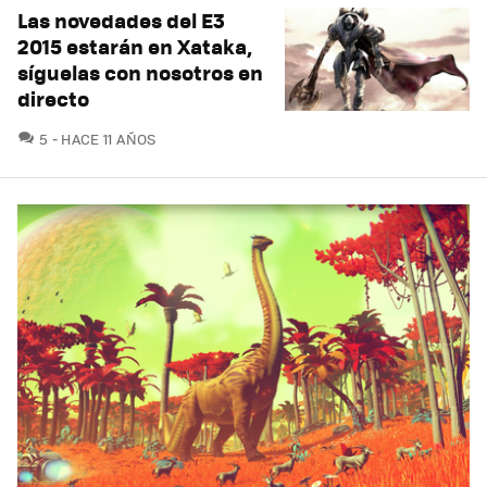
Las novedades del E3
2015 estarán en Xataka,
síguelas con nosotros en
directo
COMENTARIOS
5
HACE 11 AÑOS