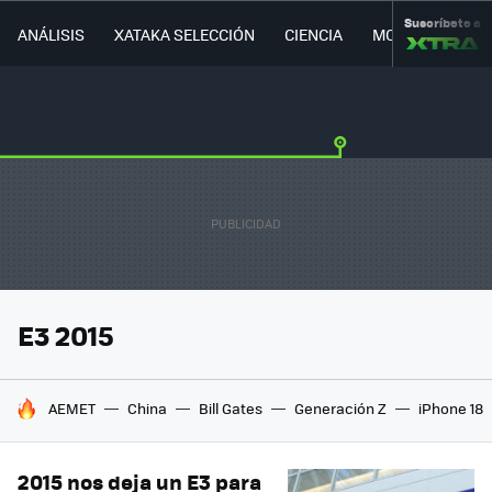
Suscríbete a
ANÁLISIS
XATAKA SELECCIÓN
CIENCIA
MOVILIDAD
E3 2015
HOY SE HABLA DE
AEMET
China
Bill Gates
Generación Z
iPhone 18
2015 nos deja un E3 para