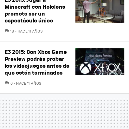
Minecraft con Hololens
promete ser un
espectáculo único
COMENTARIOS
18
HACE 11 AÑOS
E3 2015: Con Xbox Game
Preview podrás probar
los videojuegos antes de
que estén terminados
COMENTARIOS
6
HACE 11 AÑOS