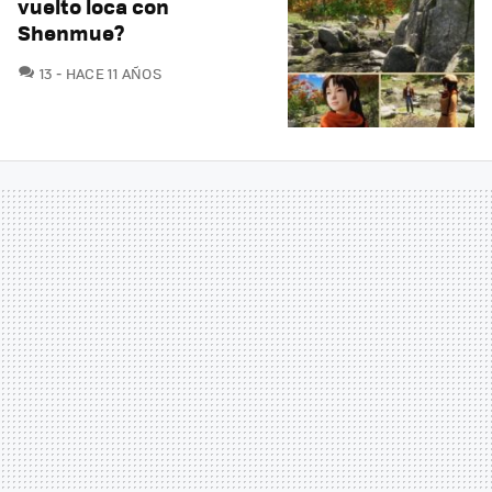
vuelto loca con
Shenmue?
COMENTARIOS
13
HACE 11 AÑOS