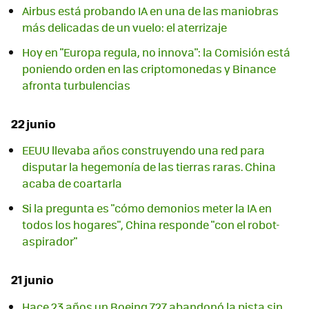
Airbus está probando IA en una de las maniobras
más delicadas de un vuelo: el aterrizaje
Hoy en "Europa regula, no innova": la Comisión está
poniendo orden en las criptomonedas y Binance
afronta turbulencias
22 junio
EEUU llevaba años construyendo una red para
disputar la hegemonía de las tierras raras. China
acaba de coartarla
Si la pregunta es "cómo demonios meter la IA en
todos los hogares", China responde "con el robot-
aspirador"
21 junio
Hace 23 años un Boeing 727 abandonó la pista sin