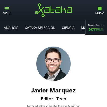
MENÚ
NUEVO
Suscríbete a
ANÁLISIS
XATAKA SELECCIÓN
CIENCIA
MOVILIDAD
Javier Marquez
Editor - Tech
En Xataka desde
hace 5 años