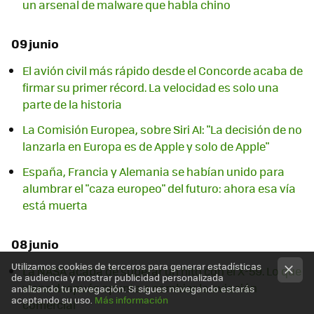
un arsenal de malware que habla chino
09 junio
El avión civil más rápido desde el Concorde acaba de
firmar su primer récord. La velocidad es solo una
parte de la historia
La Comisión Europea, sobre Siri AI: "La decisión de no
lanzarla en Europa es de Apple y solo de Apple"
España, Francia y Alemania se habían unido para
alumbrar el "caza europeo" del futuro: ahora esa vía
está muerta
08 junio
Utilizamos cookies de terceros para generar estadísticas
La NASA acaba de superar un hito con el X-59. Lo que
de audiencia y mostrar publicidad personalizada
viene después apunta a cambiar la aviación
analizando tu navegación. Si sigues navegando estarás
aceptando su uso.
Más información
comercial