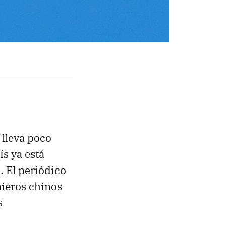
lleva poco
ís ya está
n
. El periódico
nieros chinos
s