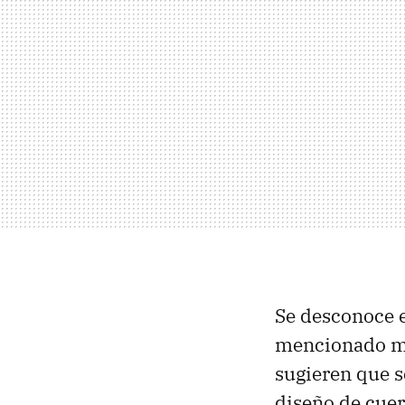
Se desconoce e
mencionado me
sugieren que s
diseño de cuer