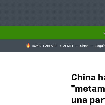
HOY SE HABLA DE
AEMET
China
Sequí
China h
"metamó
una par