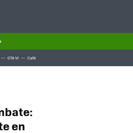
GTA VI
Café
mbate:
te en