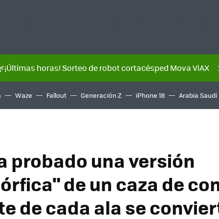
🌿¡Últimas horas! Sorteo de robot cortacésped Mova ViAX
a
Waze
Fallout
Generación Z
iPhone 18
Arabia Saudí
a probado una versión
rfica" de un caza de co
te de cada ala se convier