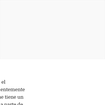
 el
ientemente
e tiene un
na parte de