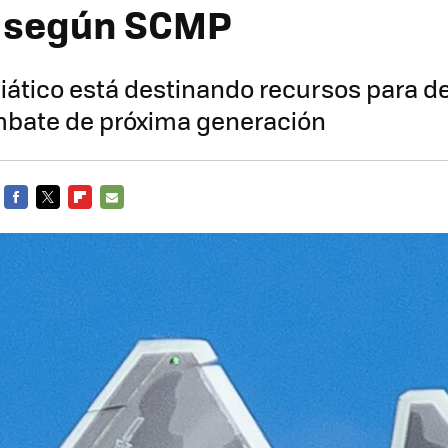
, según SCMP
siático está destinando recursos para de
mbate de próxima generación
FACEBOOK
TWITTER
FLIPBOARD
E-
MAIL