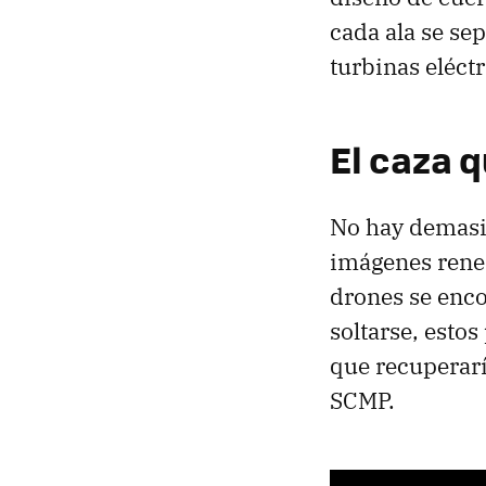
cada ala se se
turbinas eléct
El caza 
No hay demasia
imágenes rene
drones se enc
soltarse, esto
que recuperaría
SCMP.