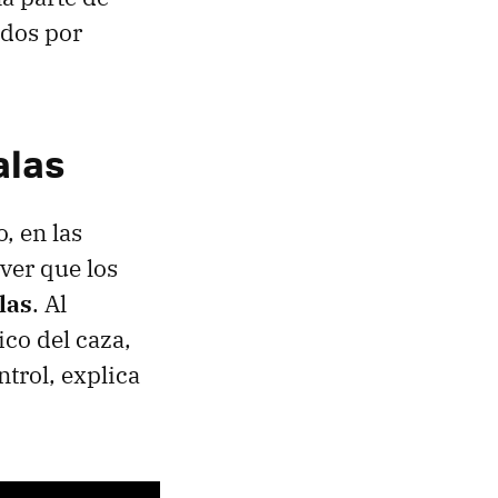
ados por
alas
, en las
ver que los
las
. Al
ico del caza,
ntrol, explica