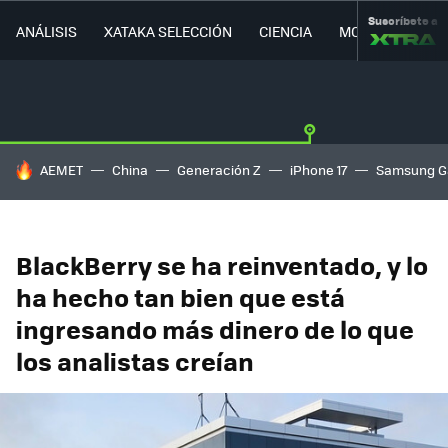
Suscríbete a
ANÁLISIS
XATAKA SELECCIÓN
CIENCIA
MOVILIDAD
HOY SE HABLA DE
AEMET
China
Generación Z
iPhone 17
Samsung G
BlackBerry se ha reinventado, y lo
ha hecho tan bien que está
ingresando más dinero de lo que
los analistas creían