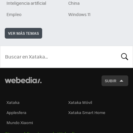
Inteligencia artificial
China
Empleo
Windows 11
VER MÁS TEMAS
BUSCA
SUBIR
Xataka
Xataka Móvil
Applesfera
Xataka Smart Home
Mundo Xiaomi