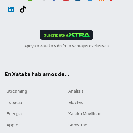
Wh
Twit
Fac
You
Inst
Tele
RSS
Flip
ats
ter
ebo
tub
agr
gra
boa
Link
Tikt
App
ok
e
am
m
rd
edI
ok
Suscríbete a
n
Apoya a Xataka y disfruta ventajas exclusivas
En Xataka hablamos de...
Streaming
Análisis
Espacio
Móviles
Energía
Xataka Movilidad
Apple
Samsung