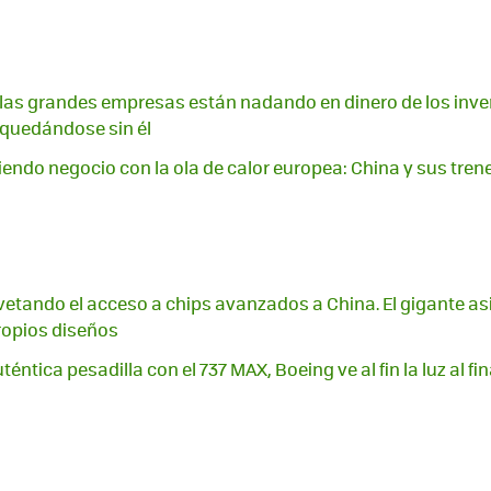
A, las grandes empresas están nadando en dinero de los inver
quedándose sin él
endo negocio con la ola de calor europea: China y sus trene
vetando el acceso a chips avanzados a China. El gigante a
ropios diseños
téntica pesadilla con el 737 MAX, Boeing ve al fin la luz al fi