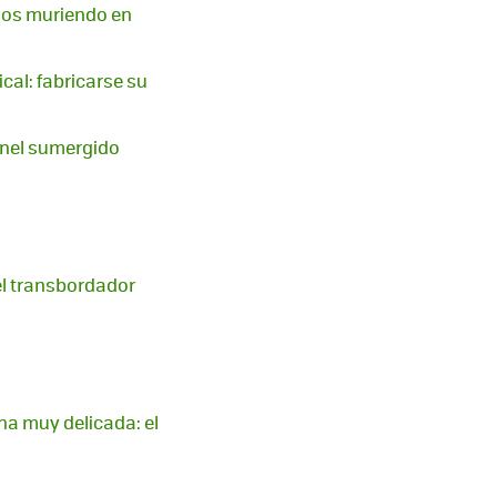
años muriendo en
cal: fabricarse su
únel sumergido
el transbordador
na muy delicada: el