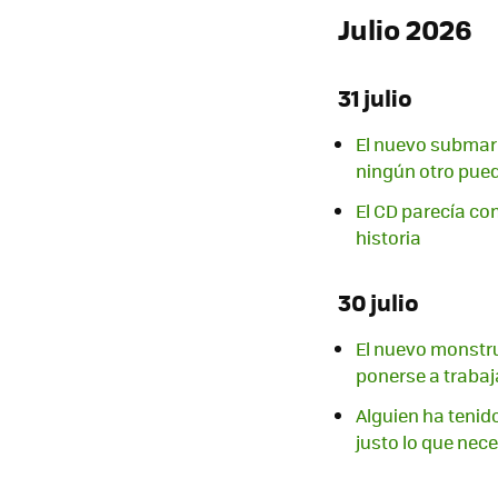
Julio 2026
31 julio
El nuevo submari
ningún otro pued
El CD parecía co
historia
30 julio
El nuevo monstru
ponerse a trabaj
Alguien ha tenido
justo lo que ne