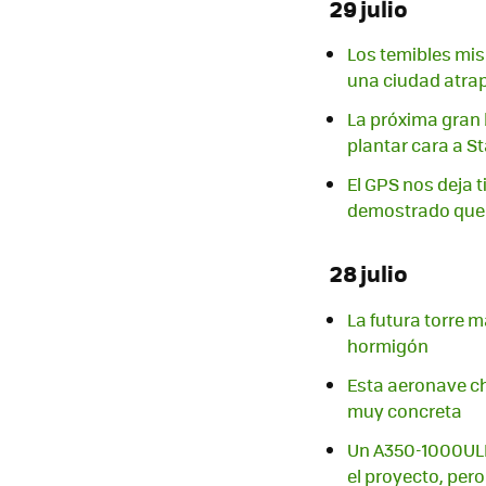
29 julio
Los temibles mis
una ciudad atrap
La próxima gran 
plantar cara a St
El GPS nos deja t
demostrado que 
28 julio
La futura torre 
hormigón
Esta aeronave ch
muy concreta
Un A350-1000ULR 
el proyecto, pero