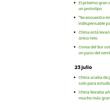
El próximo gran 
un prototipo
“Se encuentra en 
indispensable p
China está levant
único reto
Corea del Sur soñ
un paso del serv
23 julio
China acaba de p
solo para estud
China llevaba añ
mucho más gra