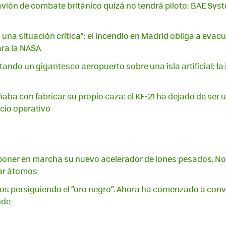
avión de combate británico quizá no tendrá piloto: BAE Syst
una situación crítica”: el incendio en Madrid obliga a evac
ara la NASA
ando un gigantesco aeropuerto sobre una isla artificial: la 
aba con fabricar su propio caza: el KF-21 ha dejado de ser 
icio operativo
oner en marcha su nuevo acelerador de iones pesados. No 
iar átomos
os persiguiendo el “oro negro”. Ahora ha comenzado a conve
nde