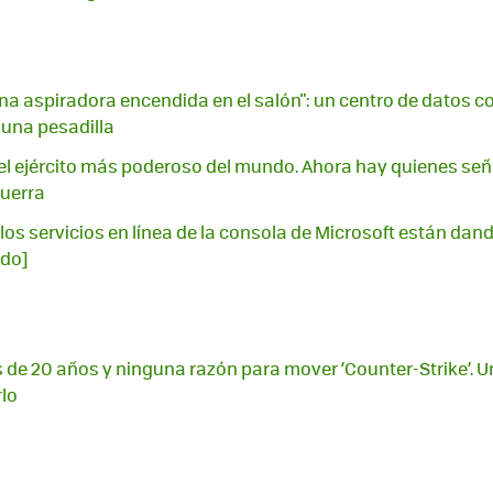
na aspiradora encendida en el salón": un centro de datos con
 una pesadilla
l ejército más poderoso del mundo. Ahora hay quienes señ
guerra
los servicios en línea de la consola de Microsoft están dando
ado]
 de 20 años y ninguna razón para mover ‘Counter-Strike’. U
rlo