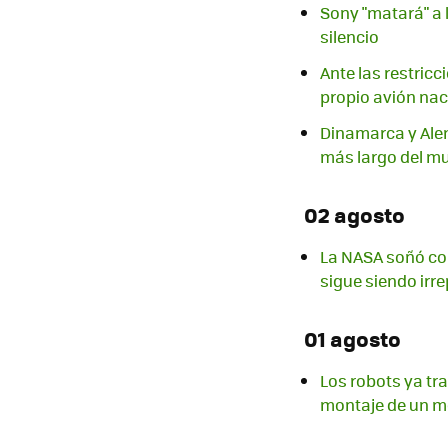
Sony "matará" a 
silencio
Ante las restric
propio avión nac
Dinamarca y Alem
más largo del m
02 agosto
La NASA soñó con
sigue siendo irre
01 agosto
Los robots ya tr
montaje de un m