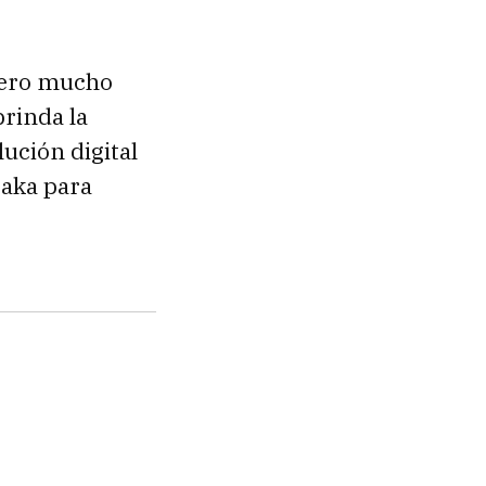
pero mucho
rinda la
ución digital
taka para