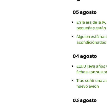
05 agosto
En la era de la I
pequeñas están 
Alguien está haci
acondicionados
04 agosto
EEUU lleva años 
fichas con sus p
Tras sufrir una au
nuevo avión
03 agosto