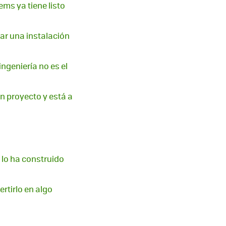
ems ya tiene listo
uar una instalación
ingeniería no es el
un proyecto y está a
lo ha construido
rtirlo en algo