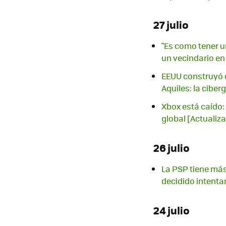
27 julio
"Es como tener u
un vecindario en
EEUU construyó e
Aquiles: la ciber
Xbox está caído: 
global [Actualiz
26 julio
La PSP tiene más
decidido intenta
24 julio