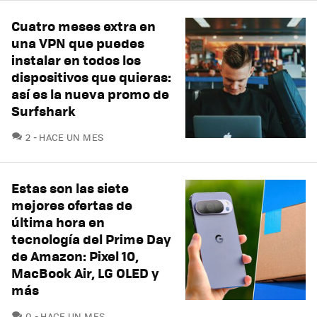
Cuatro meses extra en
una VPN que puedes
instalar en todos los
dispositivos que quieras:
así es la nueva promo de
Surfshark
COMENTARIOS
2
HACE UN MES
Estas son las siete
mejores ofertas de
última hora en
tecnología del Prime Day
de Amazon: Pixel 10,
MacBook Air, LG OLED y
más
COMENTARIOS
0
HACE UN MES