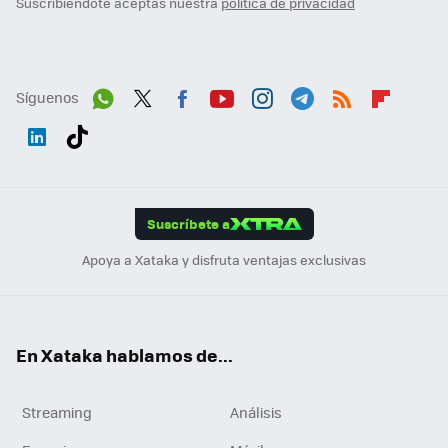
Suscribiéndote aceptas nuestra
política de privacidad
Síguenos
Wh
Twit
Fac
You
Inst
Tele
RSS
Flip
ats
ter
ebo
tub
agr
gra
boa
Link
Tikt
App
ok
e
am
m
rd
edI
ok
Suscríbete a
n
Apoya a Xataka y disfruta ventajas exclusivas
En Xataka hablamos de...
Streaming
Análisis