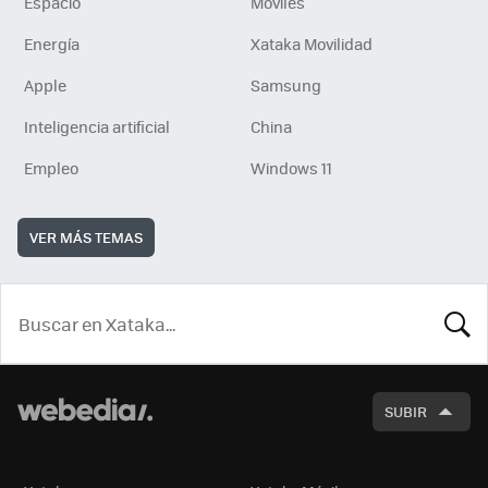
Espacio
Móviles
Energía
Xataka Movilidad
Apple
Samsung
Inteligencia artificial
China
Empleo
Windows 11
VER MÁS TEMAS
BUSCA
SUBIR