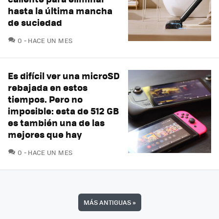
hasta la última mancha
de suciedad
COMENTARIOS
0
HACE UN MES
Es difícil ver una microSD
rebajada en estos
tiempos. Pero no
imposible: esta de 512 GB
es también una de las
mejores que hay
COMENTARIOS
0
HACE UN MES
MÁS ANTIGUAS
»