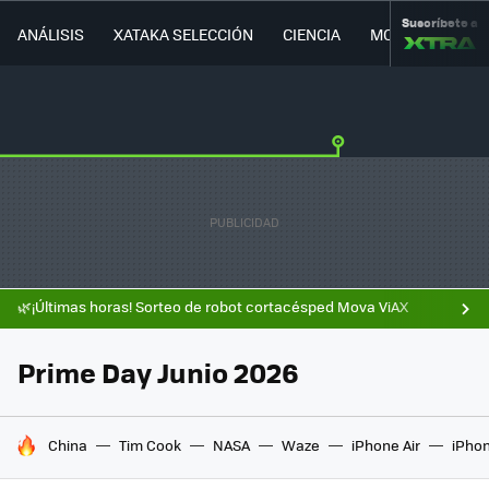
Suscríbete a
ANÁLISIS
XATAKA SELECCIÓN
CIENCIA
MOVILIDAD
🌿¡Últimas horas! Sorteo de robot cortacésped Mova ViAX
Prime Day Junio 2026
HOY SE HABLA DE
China
Tim Cook
NASA
Waze
iPhone Air
iPhon