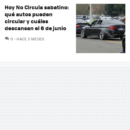
Hoy No Circula sabatino:
qué autos pueden
circular y cuáles
descansan el 6 de junio
COMENTARIOS
0
HACE 2 MESES