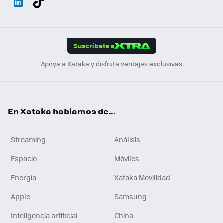
ats
ter
ebo
tub
agr
gra
boa
Link
Tikt
App
ok
e
am
m
rd
edI
ok
Suscríbete a
n
Apoya a Xataka y disfruta ventajas exclusivas
En Xataka hablamos de...
Streaming
Análisis
Espacio
Móviles
Energía
Xataka Movilidad
Apple
Samsung
Inteligencia artificial
China