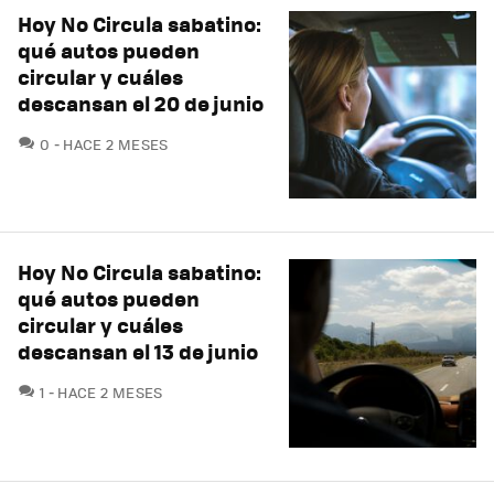
Hoy No Circula sabatino:
qué autos pueden
circular y cuáles
descansan el 20 de junio
COMENTARIOS
0
HACE 2 MESES
Hoy No Circula sabatino:
qué autos pueden
circular y cuáles
descansan el 13 de junio
COMENTARIOS
1
HACE 2 MESES