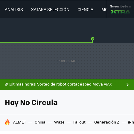
Suscríbete a
ANÁLISIS
XATAKA SELECCIÓN
CIENCIA
MOVILIDAD
🌿¡Últimas horas! Sorteo de robot cortacésped Mova ViAX
Hoy No Circula
HOY SE HABLA DE
AEMET
China
Waze
Fallout
Generación Z
iPh