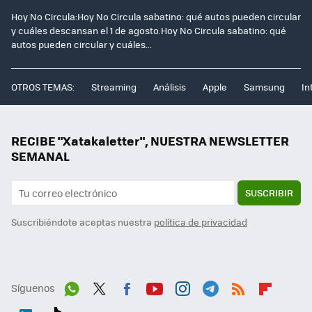
Hoy No Circula:Hoy No Circula sabatino: qué autos pueden circular
y cuáles descansan el 1 de agosto.Hoy No Circula sabatino: qué
autos pueden circular y cuáles...
OTROS TEMAS:
Streaming
Análisis
Apple
Samsung
In
RECIBE "Xatakaletter", NUESTRA NEWSLETTER
SEMANAL
SUSCRIBIR
Suscribiéndote aceptas nuestra
política de privacidad
Síguenos
Wh
Twit
Fac
You
Inst
Tele
RSS
Flip