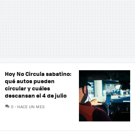
Hoy No Circula sabatino:
qué autos pueden
circular y cuáles
descansan el 4 de julio
COMENTARIOS
0
HACE UN MES