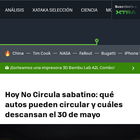
Suscríbete a
ANÁLISIS
XATAKA SELECCIÓN
CIENCIA
MOVILIDAD
HOY SE HABLA DE
China
Tim Cook
NASA
Fallout
Bugatti
iPhone 
🖨️ ¡Sorteamos una impresora 3D Bambu Lab A2L Combo!
Hoy No Circula sabatino: qué
autos pueden circular y cuáles
descansan el 30 de mayo