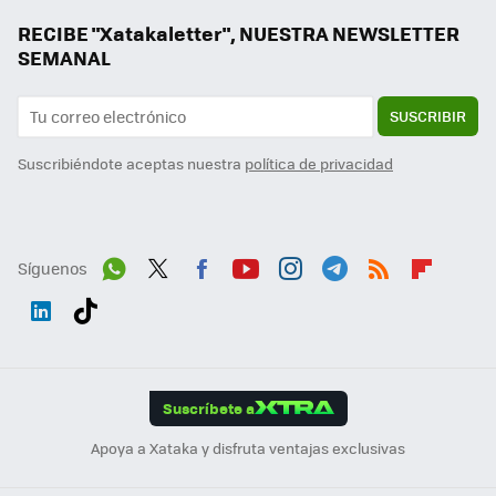
RECIBE "Xatakaletter", NUESTRA NEWSLETTER
SEMANAL
SUSCRIBIR
Suscribiéndote aceptas nuestra
política de privacidad
Síguenos
Wh
Twit
Fac
You
Inst
Tele
RSS
Flip
ats
ter
ebo
tub
agr
gra
boa
Link
Tikt
App
ok
e
am
m
rd
edI
ok
Suscríbete a
n
Apoya a Xataka y disfruta ventajas exclusivas