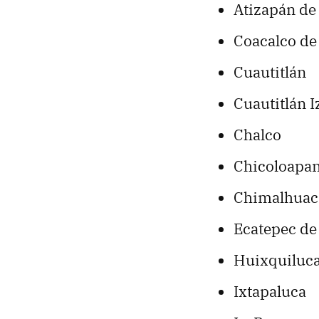
Atizapán de
Coacalco de
Cuautitlán
Cuautitlán I
Chalco
Chicoloap
Chimalhua
Ecatepec d
Huixquilu
Ixtapaluca