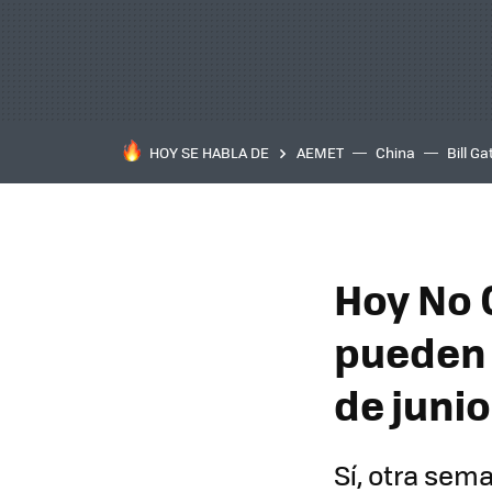
HOY SE HABLA DE
AEMET
China
Bill Ga
Hoy No 
pueden 
de junio
Sí, otra sem