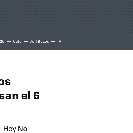
S26
Café
Jeff Bezos
IA
os
san el 6
l Hoy No