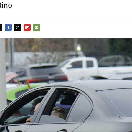
tino
FACEBOOK
TWITTER
FLIPBOARD
E-
MAIL