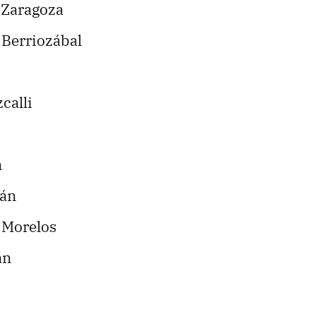
 Zaragoza
 Berriozábal
zcalli
an
cán
e Morelos
can