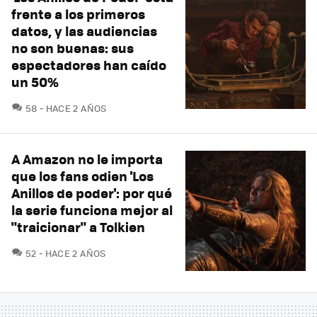
frente a los primeros
datos, y las audiencias
no son buenas: sus
espectadores han caído
un 50%
COMENTARIOS
58
HACE 2 AÑOS
A Amazon no le importa
que los fans odien 'Los
Anillos de poder': por qué
la serie funciona mejor al
"traicionar" a Tolkien
COMENTARIOS
52
HACE 2 AÑOS