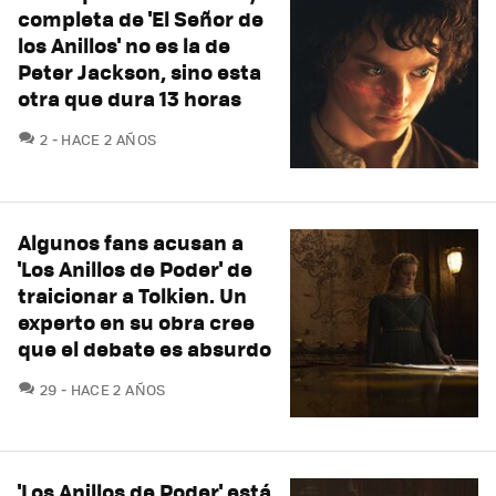
completa de 'El Señor de
los Anillos' no es la de
Peter Jackson, sino esta
otra que dura 13 horas
COMENTARIOS
2
HACE 2 AÑOS
Algunos fans acusan a
'Los Anillos de Poder' de
traicionar a Tolkien. Un
experto en su obra cree
que el debate es absurdo
COMENTARIOS
29
HACE 2 AÑOS
'Los Anillos de Poder' está