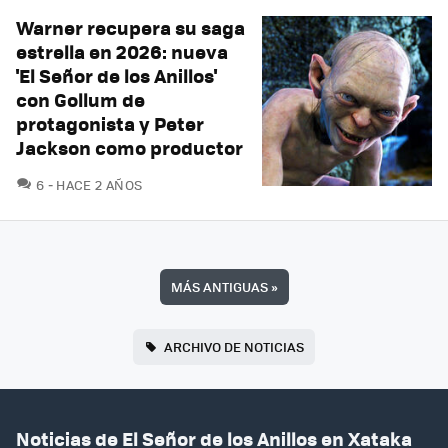
Warner recupera su saga
estrella en 2026: nueva
'El Señor de los Anillos'
con Gollum de
protagonista y Peter
Jackson como productor
COMENTARIOS
6
HACE 2 AÑOS
MÁS ANTIGUAS
»
ARCHIVO DE NOTICIAS
Noticias de El Señor de los Anillos en Xataka