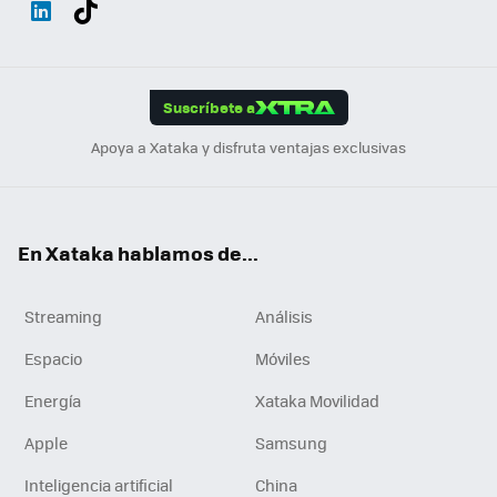
ats
ter
ebo
tub
agr
gra
boa
Link
Tikt
App
ok
e
am
m
rd
edI
ok
Suscríbete a
n
Apoya a Xataka y disfruta ventajas exclusivas
En Xataka hablamos de...
Streaming
Análisis
Espacio
Móviles
Energía
Xataka Movilidad
Apple
Samsung
Inteligencia artificial
China