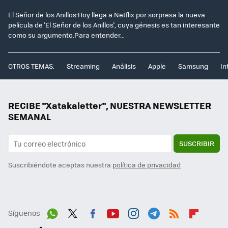
El Señor de los Anillos:Hoy llega a Netflix por sorpresa la nueva
película de 'El Señor de los Anillos', cuya génesis es tan interesante
como su argumento.Para entender...
OTROS TEMAS:
Streaming
Análisis
Apple
Samsung
In
RECIBE "Xatakaletter", NUESTRA NEWSLETTER
SEMANAL
SUSCRIBIR
Suscribiéndote aceptas nuestra
política de privacidad
Síguenos
Wh
Twit
Fac
You
Inst
Tele
RSS
Flip