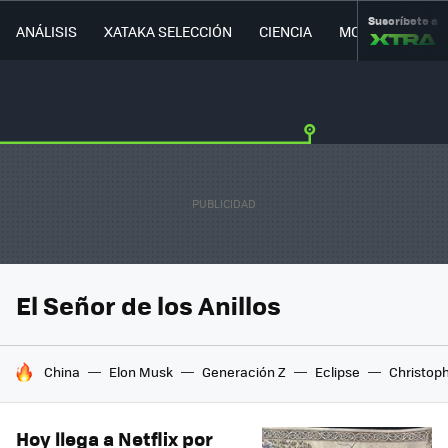
Suscríbete a
ANÁLISIS
XATAKA SELECCIÓN
CIENCIA
MOVILIDAD
El Señor de los Anillos
HOY SE HABLA DE
China
Elon Musk
Generación Z
Eclipse
Christop
Hoy llega a Netflix por