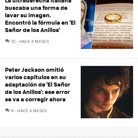
La ultraderecha italiana
buscaba una forma de
lavar su imagen.
Encontró la fórmula en 'El
Señor de los Anillos'
COMENTARIOS
32
HACE 4 MESES
Peter Jackson omitió
varios capítulos en su
adaptación de 'El Señor
de los Anillos': ese error
se va a corregir ahora
COMENTARIOS
8
HACE 4 MESES