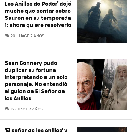
Los Anillos de Poder' dejó
mucho que contar sobre
Sauron en su temporada
1: ahora quiere resolverlo
COMENTARIOS
20
HACE 2 AÑOS
Sean Connery pudo
duplicar su fortuna
interpretando a un solo
personaje. No entendió
el guion de El Señor de
los Anillos
COMENTARIOS
13
HACE 2 AÑOS
'El señor de los anillos' y