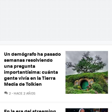
Un demógrafo ha pasado
semanas resolviendo
una pregunta
importantísima: cuánta
gente vivía en la Tierra
Media de Tolkien
COMENTARIOS
2
HACE 2 AÑOS
En la era del streaming