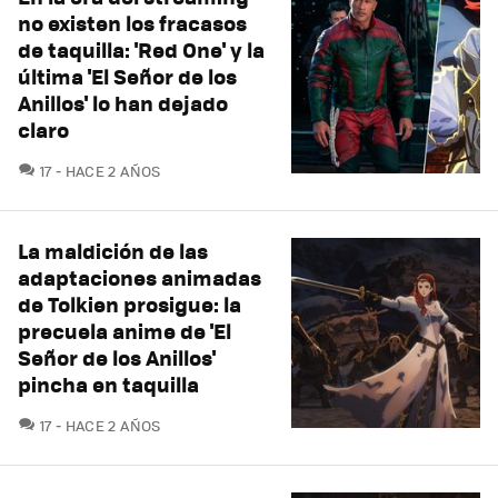
no existen los fracasos
de taquilla: 'Red One' y la
última 'El Señor de los
Anillos' lo han dejado
claro
COMENTARIOS
17
HACE 2 AÑOS
La maldición de las
adaptaciones animadas
de Tolkien prosigue: la
precuela anime de 'El
Señor de los Anillos'
pincha en taquilla
COMENTARIOS
17
HACE 2 AÑOS