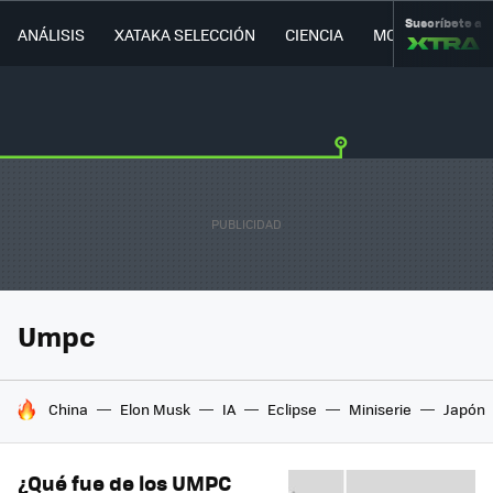
Suscríbete a
ANÁLISIS
XATAKA SELECCIÓN
CIENCIA
MOVILIDAD
Umpc
HOY SE HABLA DE
China
Elon Musk
IA
Eclipse
Miniserie
Japón
¿Qué fue de los UMPC