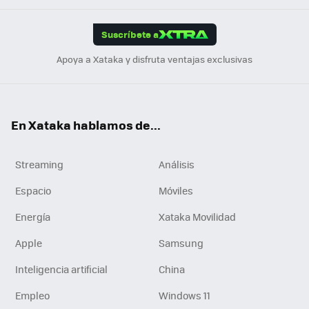
App
ok
e
am
m
rd
edI
ok
Suscríbete a
n
Apoya a Xataka y disfruta ventajas exclusivas
En Xataka hablamos de...
Streaming
Análisis
Espacio
Móviles
Energía
Xataka Movilidad
Apple
Samsung
Inteligencia artificial
China
Empleo
Windows 11