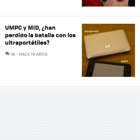
UMPC y MID, ¿han
perdido la batalla con los
ultraportátiles?
COMENTARIOS
16
HACE 18 AÑOS