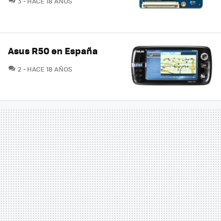
3
HACE 18 AÑOS
Asus R50 en España
COMENTARIOS
2
HACE 18 AÑOS