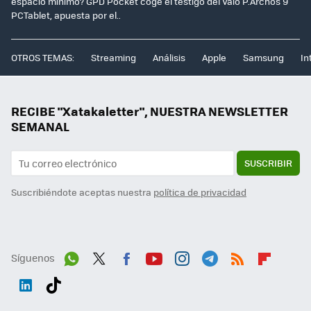
espacio mínimo? GPD Pocket coge el testigo del Vaio P.Archos 9
PCTablet, apuesta por el..
OTROS TEMAS:
Streaming
Análisis
Apple
Samsung
In
RECIBE "Xatakaletter", NUESTRA NEWSLETTER
SEMANAL
SUSCRIBIR
Suscribiéndote aceptas nuestra
política de privacidad
Síguenos
Wh
Twit
Fac
You
Inst
Tele
RSS
Flip
ats
ter
ebo
tub
agr
gra
boa
Link
Tikt