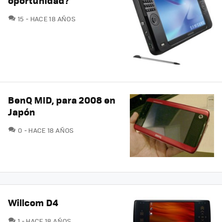
oportunidad?
COMENTARIOS
15
HACE 18 AÑOS
BenQ MID, para 2008 en
Japón
COMENTARIOS
0
HACE 18 AÑOS
Willcom D4
COMENTARIOS
1
HACE 18 AÑOS