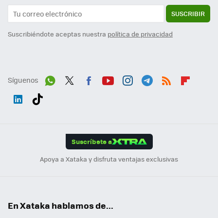
SUSCRIBIR
Suscribiéndote aceptas nuestra
política de privacidad
Síguenos
Wh
Twit
Fac
You
Inst
Tele
RSS
Flip
ats
ter
ebo
tub
agr
gra
boa
Link
Tikt
App
ok
e
am
m
rd
edI
ok
Suscríbete a
n
Apoya a Xataka y disfruta ventajas exclusivas
En Xataka hablamos de...