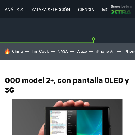
Suscríbete a
ANÁLISIS
XATAKA SELECCIÓN
CIENCIA
MOVILIDAD
HOY SE HABLA DE
China
Tim Cook
NASA
Waze
iPhone Air
iPhone
OQO model 2+, con pantalla OLED y
3G