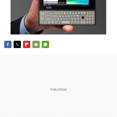
FACEBOOK
TWITTER
FLIPBOARD
E-
WHATSAPP
MAIL