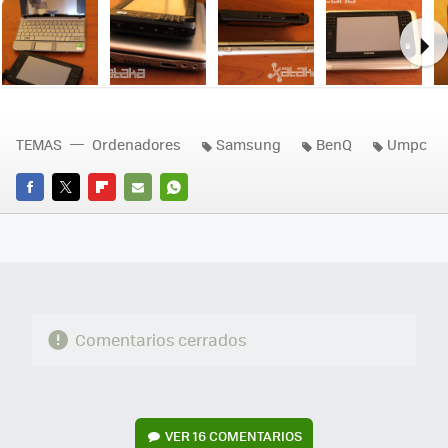
Ne
TEMAS
Ordenadores
Samsung
BenQ
Umpc
FACEBOOK
TWITTER
FLIPBOARD
E-
WHATSAPP
MAIL
Comentarios cerrados
VER
16 COMENTARIOS