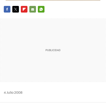
FACEBOOK
TWITTER
FLIPBOARD
E-
WHATSAPP
MAIL
4 Julio 2008