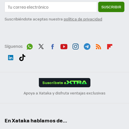
SUSCRIBIR
Suscribiéndote aceptas nuestra
política de privacidad
Síguenos
Wh
Twit
Fac
You
Inst
Tele
RSS
Flip
ats
ter
ebo
tub
agr
gra
boa
Link
Tikt
App
ok
e
am
m
rd
edI
ok
Suscríbete a
n
Apoya a Xataka y disfruta ventajas exclusivas
En Xataka hablamos de...