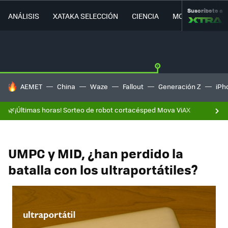
Suscríbete a
ANÁLISIS
XATAKA SELECCIÓN
CIENCIA
MOVILIDAD
HOY SE HABLA DE
AEMET
China
Waze
Fallout
Generación Z
iPh
🌿¡Últimas horas! Sorteo de robot cortacésped Mova ViAX
UMPC y MID, ¿han perdido la
batalla con los ultraportátiles?