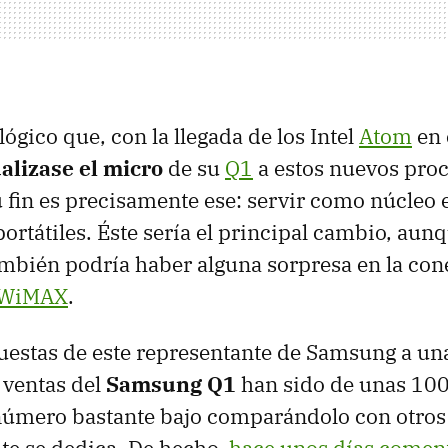
lógico que, con la llegada de los Intel
Atom
en 
lizase el micro
de su
Q1
a estos nuevos pro
su fin es precisamente ese: servir como núcleo
ortátiles. Éste sería el principal cambio, aun
mbién podría haber alguna sorpresa en la con
WiMAX
.
uestas de este representante de Samsung a una
 ventas del
Samsung Q1
han sido de unas 10
número bastante bajo comparándolo con otros 