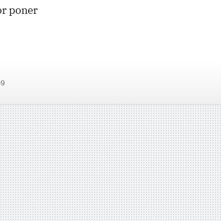
or poner
09