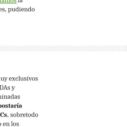
ntamos
la
les, pudiendo
uy exclusivos
PDAs y
rminadas
postaría
PCs
, sobretodo
 en los