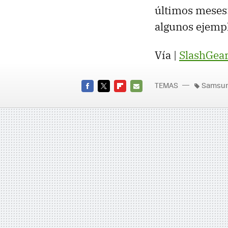
últimos meses
algunos ejemp
Vía |
SlashGear
TEMAS
Samsu
FACEBOOK
TWITTER
FLIPBOARD
E-
MAIL