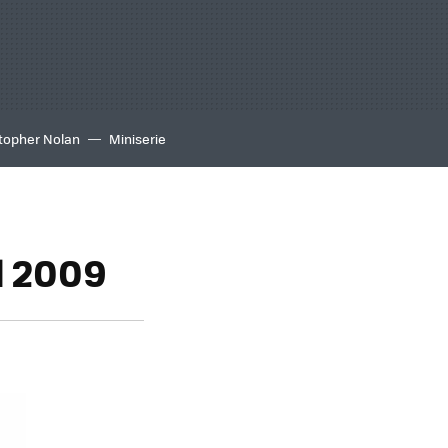
topher Nolan
Miniserie
l 2009