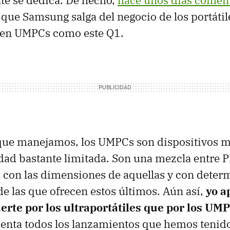
nte se dedica. De hecho,
hace unos días come
 que Samsung salga del negocio de los portáti
 en UMPCs como este Q1.
 que manejamos, los UMPCs son dispositivos m
idad bastante limitada. Son una mezcla entre 
s, con las dimensiones de aquellas y con dete
de las que ofrecen estos últimos. Aún así,
yo a
rte por los ultraportátiles que por los UM
enta todos los lanzamientos que hemos tenido