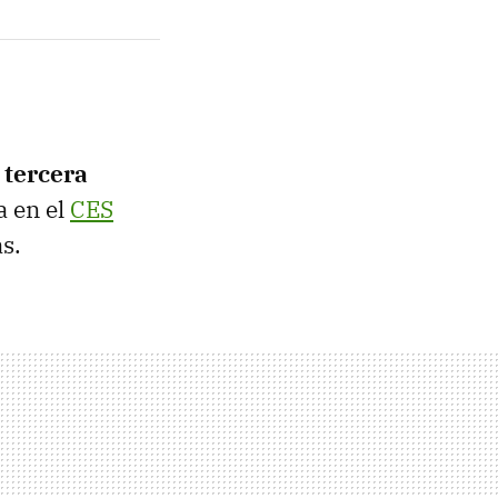
a
tercera
a en el
CES
s.