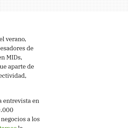
el verano,
cesadores de
 en MIDs,
que aparte de
ectividad,
 entrevista en
0.000
negocios a los