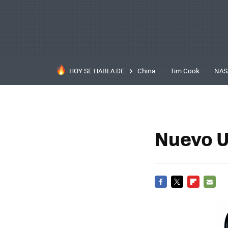
HOY SE HABLA DE
China
Tim Cook
NAS
Nuevo U
FACEBOOK
TWITTER
FLIPBOARD
E-
MAIL