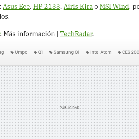
:
Asus Eee
,
HP 2133
,
Airis Kira
o
MSI Wind
, p
los.
. Más información |
TechRadar
.
ng
Umpc
Q1
Samsung Q1
Intel Atom
CES 20