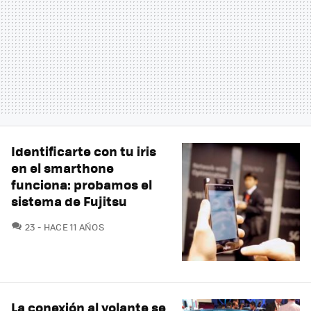
Identificarte con tu iris
en el smarthone
funciona: probamos el
sistema de Fujitsu
COMENTARIOS
23
HACE 11 AÑOS
La conexión al volante se