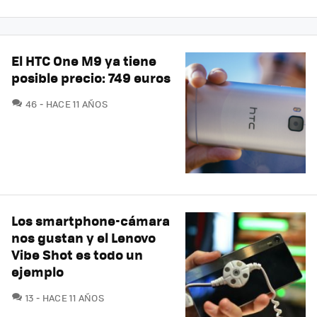
El HTC One M9 ya tiene
posible precio: 749 euros
COMENTARIOS
46
HACE 11 AÑOS
Los smartphone-cámara
nos gustan y el Lenovo
Vibe Shot es todo un
ejemplo
COMENTARIOS
13
HACE 11 AÑOS