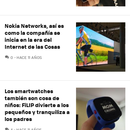
Nokia Networks, así es
como la compañía se
inicia en la era del
Internet de las Cosas
COMENTARIOS
0
HACE 11 AÑOS
Los smartwatches
también son cosa de
niños: FiLIP divierte a los
pequeños y tranquiliza a
los padres
COMENTARIOS
4
HACE 11 AÑOS