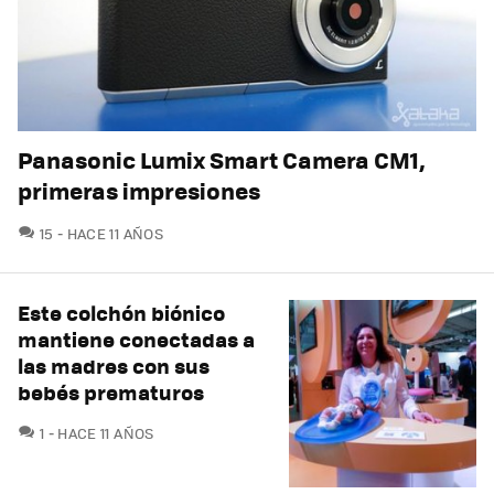
Panasonic Lumix Smart Camera CM1,
primeras impresiones
COMENTARIOS
15
HACE 11 AÑOS
Este colchón biónico
mantiene conectadas a
las madres con sus
bebés prematuros
COMENTARIOS
1
HACE 11 AÑOS