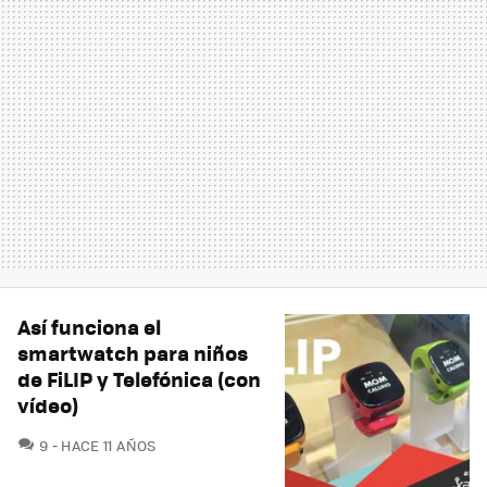
Así funciona el
smartwatch para niños
de FiLIP y Telefónica (con
vídeo)
COMENTARIOS
9
HACE 11 AÑOS