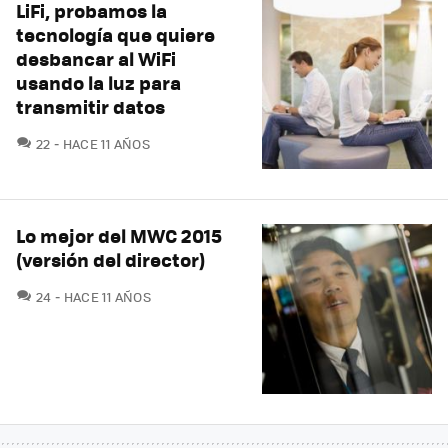
LiFi, probamos la
tecnología que quiere
desbancar al WiFi
usando la luz para
transmitir datos
COMENTARIOS
22
HACE 11 AÑOS
Lo mejor del MWC 2015
(versión del director)
COMENTARIOS
24
HACE 11 AÑOS