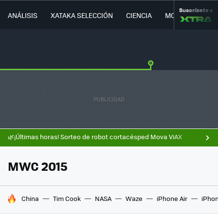
Suscríbete a
ANÁLISIS
XATAKA SELECCIÓN
CIENCIA
MOVILIDAD
🌿¡Últimas horas! Sorteo de robot cortacésped Mova ViAX
MWC 2015
HOY SE HABLA DE
China
Tim Cook
NASA
Waze
iPhone Air
iPhon