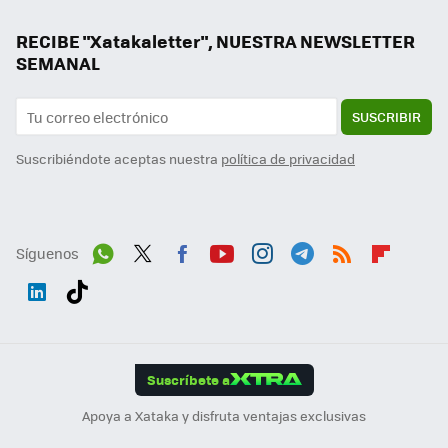
RECIBE "Xatakaletter", NUESTRA NEWSLETTER
SEMANAL
SUSCRIBIR
Suscribiéndote aceptas nuestra
política de privacidad
Síguenos
Wh
Twit
Fac
You
Inst
Tele
RSS
Flip
ats
ter
ebo
tub
agr
gra
boa
Link
Tikt
App
ok
e
am
m
rd
edI
ok
Suscríbete a
n
Apoya a Xataka y disfruta ventajas exclusivas