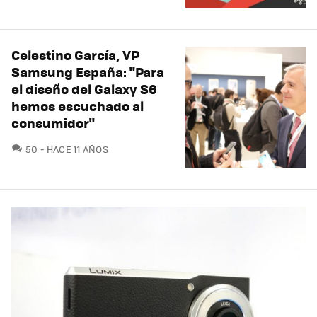
Celestino García, VP
Samsung España: "Para
el diseño del Galaxy S6
hemos escuchado al
consumidor"
COMENTARIOS
50
HACE 11 AÑOS