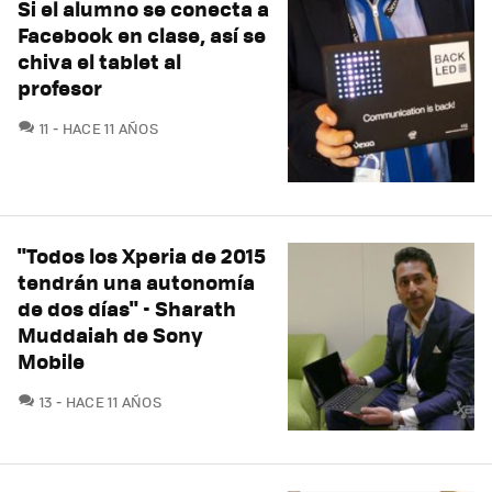
Si el alumno se conecta a
Facebook en clase, así se
chiva el tablet al
profesor
COMENTARIOS
11
HACE 11 AÑOS
"Todos los Xperia de 2015
tendrán una autonomía
de dos días" - Sharath
Muddaiah de Sony
Mobile
COMENTARIOS
13
HACE 11 AÑOS