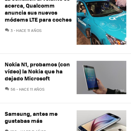
acerca, Qualcomm
anuncia sus nuevos
módems LTE para coches
COMENTARIOS
3
HACE 11 AÑOS
Nokia N1, probamos (con
vídeo) la Nokia que ha
dejado Microsoft
COMENTARIOS
56
HACE 11 AÑOS
Samsung, antes me
gustabas más
COMENTARIOS