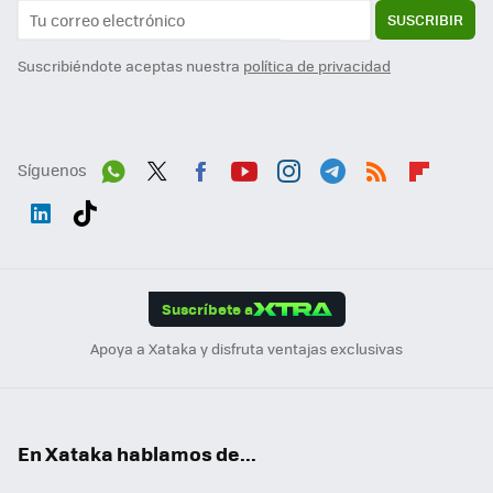
SUSCRIBIR
Suscribiéndote aceptas nuestra
política de privacidad
Síguenos
Wh
Twit
Fac
You
Inst
Tele
RSS
Flip
ats
ter
ebo
tub
agr
gra
boa
Link
Tikt
App
ok
e
am
m
rd
edI
ok
Suscríbete a
n
Apoya a Xataka y disfruta ventajas exclusivas
En Xataka hablamos de...