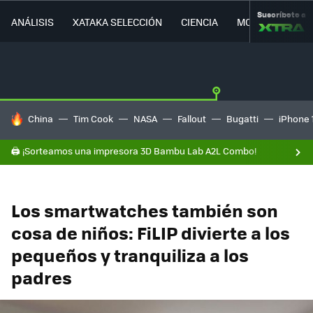
Suscríbete a
ANÁLISIS
XATAKA SELECCIÓN
CIENCIA
MOVILIDAD
HOY SE HABLA DE
China
Tim Cook
NASA
Fallout
Bugatti
iPhone 
🖨️ ¡Sorteamos una impresora 3D Bambu Lab A2L Combo!
Los smartwatches también son
cosa de niños: FiLIP divierte a los
pequeños y tranquiliza a los
padres