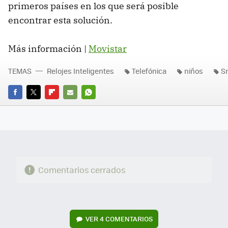
primeros países en los que será posible
encontrar esta solución.
Más información |
Movistar
TEMAS
Relojes Inteligentes
Telefónica
niños
S
FACEBOOK
TWITTER
FLIPBOARD
E-
WHATSAPP
MAIL
Comentarios cerrados
VER
4 COMENTARIOS