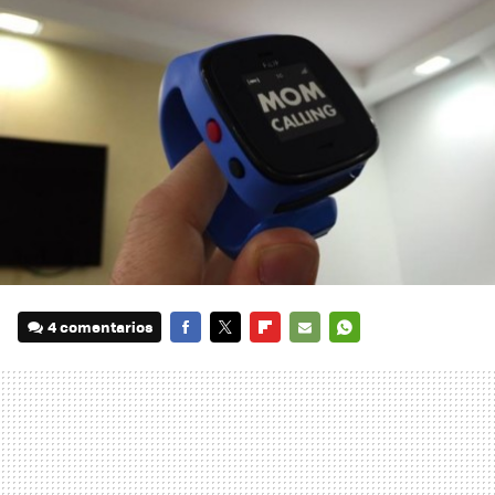
4 comentarios
FACEBOOK
TWITTER
FLIPBOARD
E-
WHATSAPP
MAIL