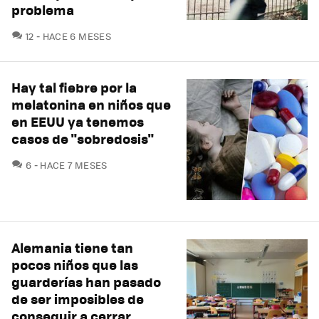
problema
COMENTARIOS
12
HACE 6 MESES
Hay tal fiebre por la
melatonina en niños que
en EEUU ya tenemos
casos de "sobredosis"
COMENTARIOS
6
HACE 7 MESES
Alemania tiene tan
pocos niños que las
guarderías han pasado
de ser imposibles de
conseguir a cerrar