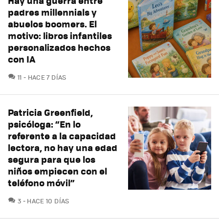
Hay una guerra entre
padres millennials y
abuelos boomers. El
motivo: libros infantiles
personalizados hechos
con IA
COMENTARIOS
11
HACE 7 DÍAS
Patricia Greenfield,
psicóloga: “En lo
referente a la capacidad
lectora, no hay una edad
segura para que los
niños empiecen con el
teléfono móvil”
COMENTARIOS
3
HACE 10 DÍAS