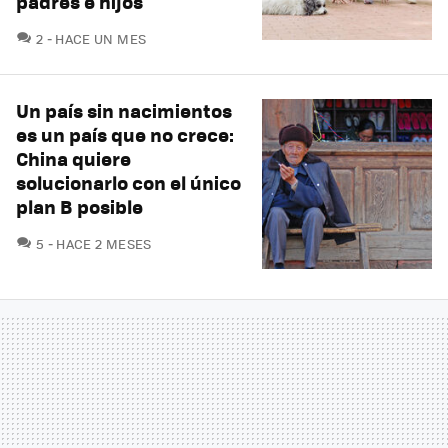
padres e hijos"
COMENTARIOS
2
HACE UN MES
Un país sin nacimientos
es un país que no crece:
China quiere
solucionarlo con el único
plan B posible
COMENTARIOS
5
HACE 2 MESES