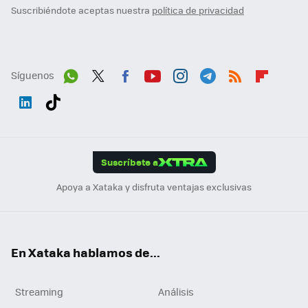
Suscribiéndote aceptas nuestra
política de privacidad
Síguenos
Wh
Twit
Fac
You
Inst
Tele
RSS
Flip
ats
ter
ebo
tub
agr
gra
boa
Link
Tikt
App
ok
e
am
m
rd
edI
ok
Suscríbete a
n
Apoya a Xataka y disfruta ventajas exclusivas
En Xataka hablamos de...
Streaming
Análisis