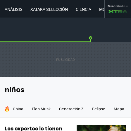
Suscríbete a
ANÁLISIS
XATAKA SELECCIÓN
CIENCIA
MOVILIDAD
niños
HOY SE HABLA DE
China
Elon Musk
Generación Z
Eclipse
Mapa
Los expertos lo tienen