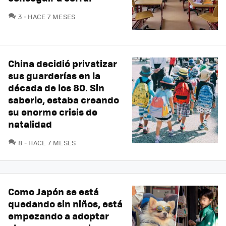
COMENTARIOS
3
HACE 7 MESES
China decidió privatizar
sus guarderías en la
década de los 80. Sin
saberlo, estaba creando
su enorme crisis de
natalidad
COMENTARIOS
8
HACE 7 MESES
Como Japón se está
quedando sin niños, está
empezando a adoptar