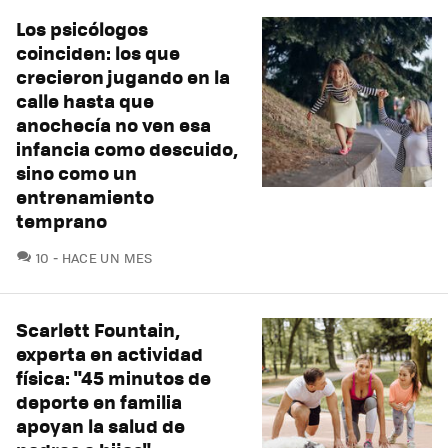
Los psicólogos
coinciden: los que
crecieron jugando en la
calle hasta que
anochecía no ven esa
infancia como descuido,
sino como un
entrenamiento
temprano
COMENTARIOS
10
HACE UN MES
Scarlett Fountain,
experta en actividad
física: "45 minutos de
deporte en familia
apoyan la salud de