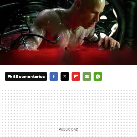
55 comentarios
FACEBOOK
TWITTER
FLIPBOARD
E-
WHATSAPP
MAIL