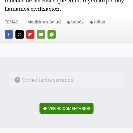
muchas de las cosas que constituyen lo que hoy
llamamos civilización.
TEMAS
Medicina y Salud
bebés
niños
FACEBOOK
TWITTER
FLIPBOARD
E-
WHATSAPP
MAIL
Comentarios cerrados
VER
40 COMENTARIOS