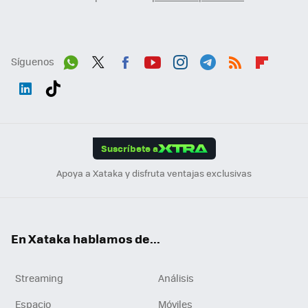
Síguenos
Wh
Twit
Fac
You
Inst
Tele
RSS
Flip
ats
ter
ebo
tub
agr
gra
boa
Link
Tikt
App
ok
e
am
m
rd
edI
ok
Suscríbete a
n
Apoya a Xataka y disfruta ventajas exclusivas
En Xataka hablamos de...
Streaming
Análisis
Espacio
Móviles