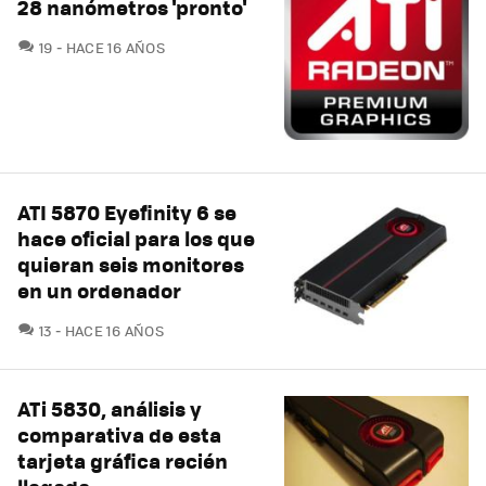
28 nanómetros 'pronto'
COMENTARIOS
19
HACE 16 AÑOS
ATI 5870 Eyefinity 6 se
hace oficial para los que
quieran seis monitores
en un ordenador
COMENTARIOS
13
HACE 16 AÑOS
ATi 5830, análisis y
comparativa de esta
tarjeta gráfica recién