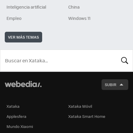
Inteligencia artificial
China
Empleo
Windows 11
VER MÁS TEMAS
BUSCA
SUBIR
Xataka
Xataka Móvil
Applesfera
Xataka Smart Home
Mundo Xiaomi