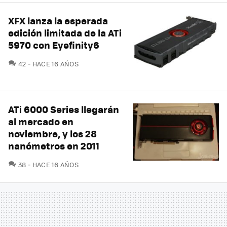
XFX lanza la esperada
edición limitada de la ATi
5970 con Eyefinity6
COMENTARIOS
42
HACE 16 AÑOS
ATi 6000 Series llegarán
al mercado en
noviembre, y los 28
nanómetros en 2011
COMENTARIOS
38
HACE 16 AÑOS