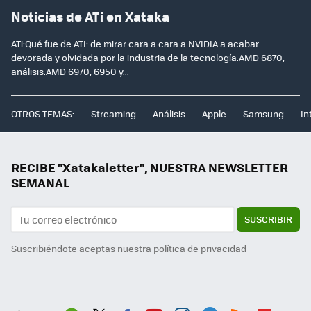
Noticias de ATi en Xataka
ATi:Qué fue de ATI: de mirar cara a cara a NVIDIA a acabar
devorada y olvidada por la industria de la tecnología.AMD 6870,
análisis.AMD 6970, 6950 y...
OTROS TEMAS:
Streaming
Análisis
Apple
Samsung
In
RECIBE "Xatakaletter", NUESTRA NEWSLETTER
SEMANAL
SUSCRIBIR
Suscribiéndote aceptas nuestra
política de privacidad