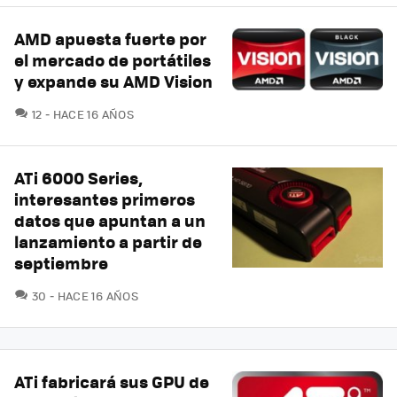
AMD apuesta fuerte por
el mercado de portátiles
y expande su AMD Vision
COMENTARIOS
12
HACE 16 AÑOS
ATi 6000 Series,
interesantes primeros
datos que apuntan a un
lanzamiento a partir de
septiembre
COMENTARIOS
30
HACE 16 AÑOS
ATi fabricará sus GPU de