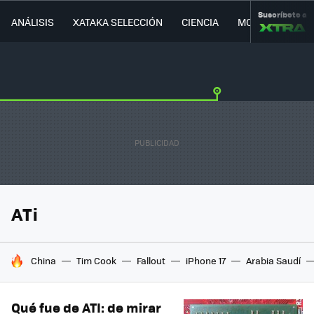
Suscríbete a
ANÁLISIS
XATAKA SELECCIÓN
CIENCIA
MOVILIDAD
ATi
HOY SE HABLA DE
China
Tim Cook
Fallout
iPhone 17
Arabia Saudí
Qué fue de ATI: de mirar