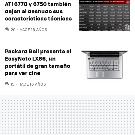
ATi 6770 y 6750 también
dejan al desnudo sus
características técnicas
COMENTARIOS
20
HACE 16 AÑOS
Packard Bell presenta el
EasyNote LX86, un
portátil de gran tamaño
para ver cine
COMENTARIOS
15
HACE 16 AÑOS