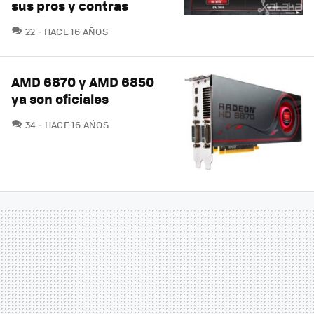
sus pros y contras
COMENTARIOS
22
HACE 16 AÑOS
AMD 6870 y AMD 6850
ya son oficiales
COMENTARIOS
34
HACE 16 AÑOS