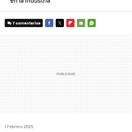
en la industria
7 comentarios
FACEBOOK
TWITTER
FLIPBOARD
E-
WHATSAPP
MAIL
1 Febrero 2025