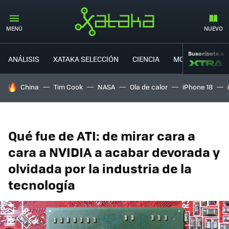
MENÚ
NUEVO
Suscríbete a
ANÁLISIS
XATAKA SELECCIÓN
CIENCIA
MOVILIDAD
HOY SE HABLA DE
China
Tim Cook
NASA
Ola de calor
iPhone 18
Qué fue de ATI: de mirar cara a
cara a NVIDIA a acabar devorada y
olvidada por la industria de la
tecnología