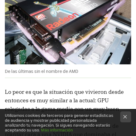
De las últimas sin el nombre de AMD
Lo peor es que la situación que vivieron desde
entonces es muy similar a la actual: GPU
relegadas a la gama media con un muy buen
Utilizamos cookies de terceros para generar estadísticas
rendimiento, pero superadas por la
de audiencia y mostrar publicidad personalizada
analizando tu navegación. Si sigues navegando estarás
contrapartida de NVIDIA. Eran incapaces de
aceptando su uso.
Más información
plantar cara a una NVIDIA que dominaba el