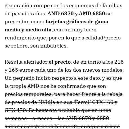
generación rompe con los esquemas de familias
de pasados años.
AMD
6870 y
AMD
6850
se
presentan como
tarjetas gráficas de gama
media y media alta
, con un muy buen
rendimiento que, por en lo que a calidad/precio
se refiere, son imbatibles.
Resulta alentador
el precio
, de en torno a los 215
y 165 euros cada uno de los dos nuevos modelos.
Un pequeño inciso respecto a este dato, y es que
la propia
AMD
nos ha confirmado que son
precios temporales, para hacer frente a la rebaja
de precios de NVidia en sus ‘Fermi’
GTX
460 y
GTX
470. Es bastante probable que en unas
semanas – o meses – las
AMD
6870 y 6850
suban su coste sensiblemente, aunque a día de