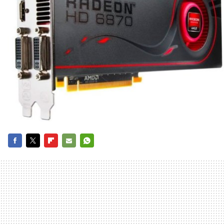
FACEBOOK
TWITTER
FLIPBOARD
E-
WHATSAPP
MAIL