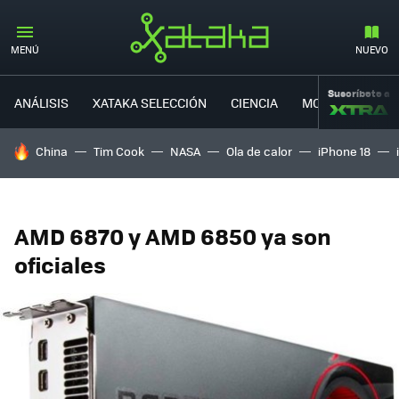
MENÚ
NUEVO
Suscríbete a
ANÁLISIS
XATAKA SELECCIÓN
CIENCIA
MOVILIDAD
HOY SE HABLA DE
China
Tim Cook
NASA
Ola de calor
iPhone 18
AMD 6870 y AMD 6850 ya son
oficiales