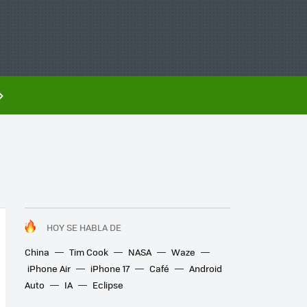
HOY SE HABLA DE
China
Tim Cook
NASA
Waze
iPhone Air
iPhone 17
Café
Android
Auto
IA
Eclipse