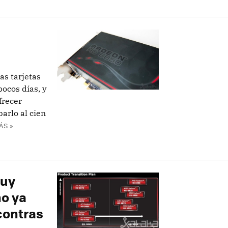
s tarjetas
ocos días, y
frecer
arlo al cien
ÁS »
muy
o ya
contras