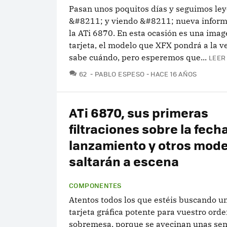
Pasan unos poquitos días y seguimos le
&#8211; y viendo &#8211; nueva inform
la ATi 6870. En esta ocasión es una imag
tarjeta, el modelo que XFX pondrá a la v
sabe cuándo, pero esperemos que...
LEER
COMENTARIOS
62
PABLO ESPESO
HACE 16 AÑOS
ATi 6870, sus primeras
filtraciones sobre la fech
lanzamiento y otros mode
saltarán a escena
COMPONENTES
Atentos todos los que estéis buscando u
tarjeta gráfica potente para vuestro ord
sobremesa, porque se avecinan unas s