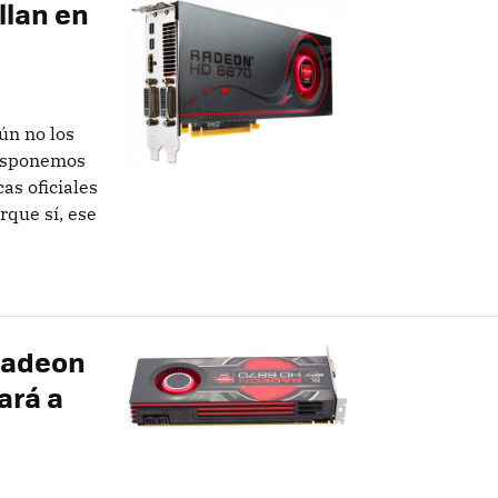
llan en
ún no los
disponemos
cas oficiales
que sí, ese
 Radeon
ará a