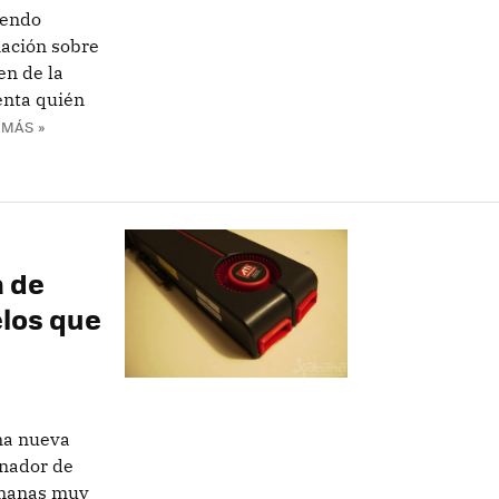
yendo
ación sobre
en de la
enta quién
 MÁS »
a de
los que
na nueva
enador de
emanas muy