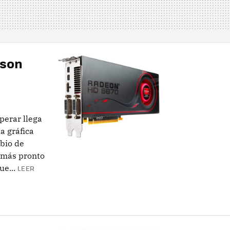
 son
perar llega
a gráfica
bio de
 más pronto
e...
LEER