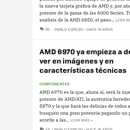
la nueva tarjeta gráfica de AMD y, por ah
potente de la gama de las 6000 Series. Tr
análisis de la AMD 6850, el paso...
LEER M
COMENTARIOS
30
PABLO ESPESO
HACE 16 AÑOS
AMD 6970 ya empieza a d
ver en imágenes y en
características técnicas
COMPONENTES
AMD 6970 es la que, ahora sí, será la nue
potente de AMD/ATi, la auténtica hereder
5870 y la que hará las delicias de todos 
busquen una gran potencia pagando un 
acorde a las...
LEER MÁS »
COMENTARIOS
43
PABLO ESPESO
HACE 16 AÑOS