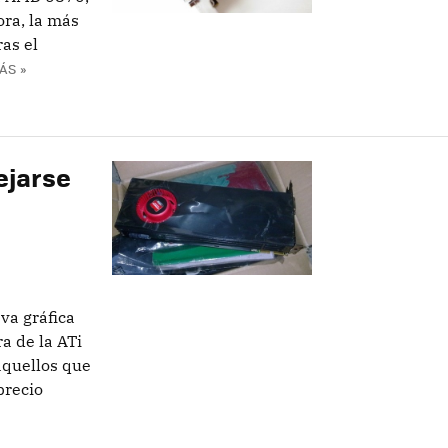
ora, la más
as el
ÁS »
ejarse
va gráfica
a de la ATi
aquellos que
precio