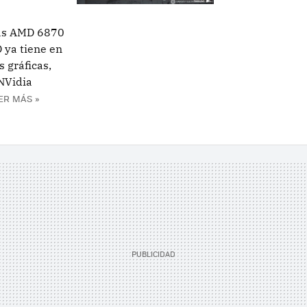
las AMD 6870
 ya tiene en
 gráficas,
NVidia
ER MÁS »