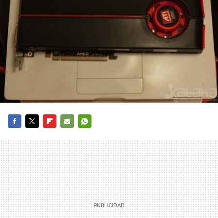
FACEBOOK
TWITTER
FLIPBOARD
E-
WHATSAPP
MAIL