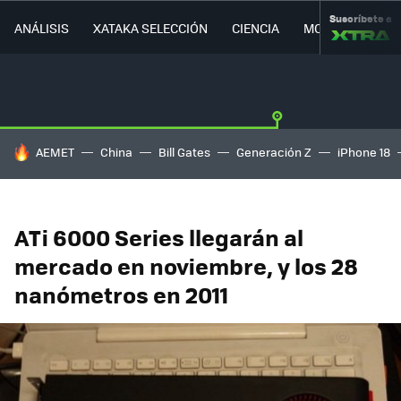
Suscríbete a
ANÁLISIS
XATAKA SELECCIÓN
CIENCIA
MOVILIDAD
HOY SE HABLA DE
AEMET
China
Bill Gates
Generación Z
iPhone 18
ATi 6000 Series llegarán al
mercado en noviembre, y los 28
nanómetros en 2011