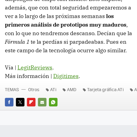
además, que con total seguridad empezaremos a
ver a lo largo de las próximas semanas
los
primeros análisis de prototipos muy maduros
,
con lo que no tendremos descanso. Decían que la
Fórmula 1
te la perdías si parpadeabas. Pues en
este campo de la tecnología ocurre algo similar.
Vía |
LegitReviews
.
Más información |
Digitimes
.
TEMAS
Otros
ATi
AMD
Tarjeta gráfica ATi
A
FACEBOOK
TWITTER
FLIPBOARD
E-
WHATSAPP
MAIL