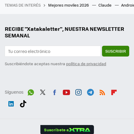
TEMAS DE INTERÉS
Mejores moviles 2026
Claude
Androi
RECIBE "Xatakaletter", NUESTRA NEWSLETTER
SEMANAL
SUSCRIBIR
Suscribiéndote aceptas nuestra
política de privacidad
Síguenos
Wh
Twit
Fac
You
Inst
Tele
RSS
Flip
ats
ter
ebo
tub
agr
gra
boa
Link
Tikt
App
ok
e
am
m
rd
edI
ok
Suscríbete a
n