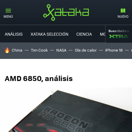
MENÚ
NUEVO
Suscríbete a
ANÁLISIS
XATAKA SELECCIÓN
CIENCIA
MOVILIDAD
HOY SE HABLA DE
China
Tim Cook
NASA
Ola de calor
iPhone 18
AMD 6850, análisis