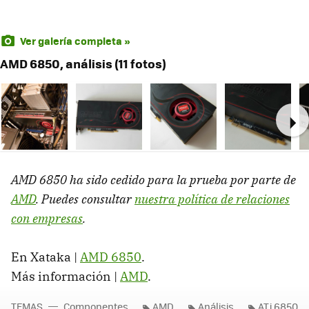
Ver galería completa »
AMD 6850, análisis (11 fotos)
Ne
AMD
6850 ha sido cedido para la prueba por parte de
AMD
. Puedes consultar
nuestra política de relaciones
con empresas
.
En Xataka |
AMD
6850
.
Más información |
AMD
.
TEMAS
Componentes
AMD
Análisis
ATi 6850