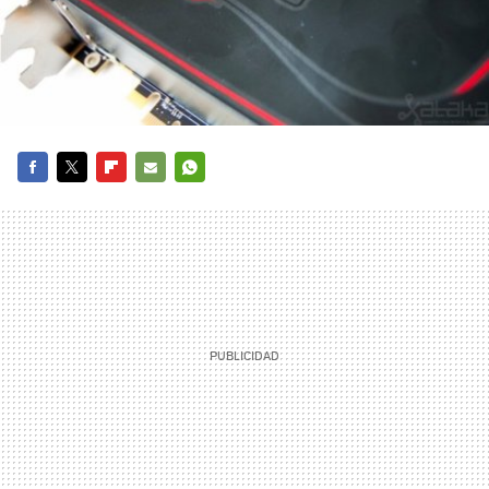
FACEBOOK
TWITTER
FLIPBOARD
E-
WHATSAPP
MAIL