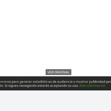
VER ORIGINAL
erceros para generar estadísticas de audiencia y mostrar publicidad pe
ÁFICA
TARJETA GRÁFICA AMD
TARJETA GRÁFICA ATI
ón. Si sigues navegando estarás aceptando su uso.
Más información