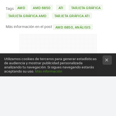
MAIL
AMD
AMD 6850
ATI
TARJETA GRÁFICA
Tags
TARJETA GRÁFICA AMD
TARJETA GRÁFICA ATI
Más información en el post
AMD 6850, ANÁLISIS
Utilizamos cookies de terceros para generar estadísticas
de audiencia y mostrar publicidad personalizada
analizando tu navegación. Si sigues navegando estarás
aceptando su uso.
Más información