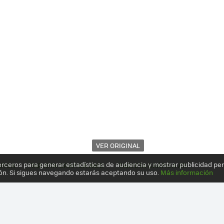
VER ORIGINAL
erceros para generar estadísticas de audiencia y mostrar publicidad pe
ÁFICA
TARJETA GRÁFICA AMD
TARJETA GRÁFICA ATI
ón. Si sigues navegando estarás aceptando su uso.
Más información