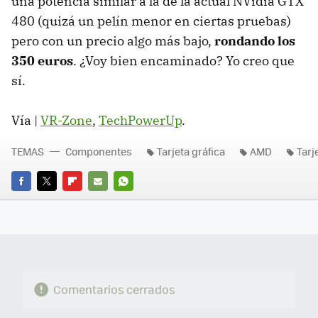
una potencia similar a la de la actual NVidia
GTX
480 (quizá un pelín menor en ciertas pruebas)
pero con un precio algo más bajo,
rondando los
350 euros
. ¿Voy bien encaminado? Yo creo que
sí.
Vía |
VR-Zone
,
TechPowerUp
.
TEMAS
Componentes
Tarjeta gráfica
AMD
Tarj
FACEBOOK
TWITTER
FLIPBOARD
E-
WHATSAPP
MAIL
Comentarios cerrados