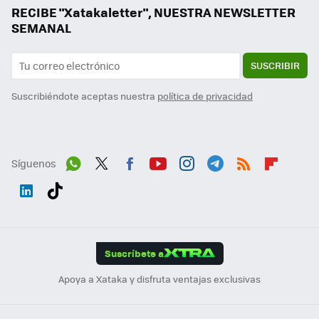
RECIBE "Xatakaletter", NUESTRA NEWSLETTER
SEMANAL
SUSCRIBIR
Suscribiéndote aceptas nuestra
política de privacidad
Síguenos
Wh
Twit
Fac
You
Inst
Tele
RSS
Flip
ats
ter
ebo
tub
agr
gra
boa
Link
Tikt
App
ok
e
am
m
rd
edI
ok
Suscríbete a
n
Apoya a Xataka y disfruta ventajas exclusivas