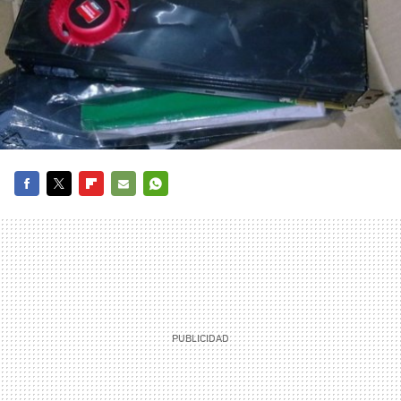
FACEBOOK
TWITTER
FLIPBOARD
E-
WHATSAPP
MAIL