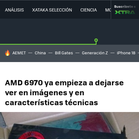
Suscríbete a
ANÁLISIS
XATAKA SELECCIÓN
CIENCIA
MOVILIDAD
HOY SE HABLA DE
AEMET
China
Bill Gates
Generación Z
iPhone 18
AMD 6970 ya empieza a dejarse
ver en imágenes y en
características técnicas