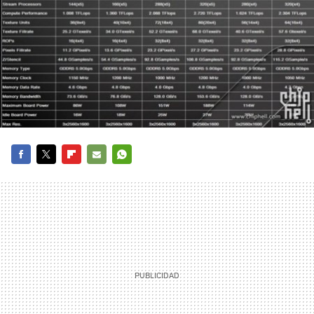
FACEBOOK
TWITTER
FLIPBOARD
E-
WHATSAPP
MAIL