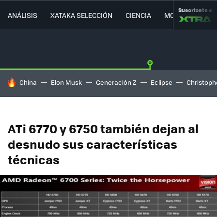
Suscríbete a
ANÁLISIS
XATAKA SELECCIÓN
CIENCIA
MOVILIDAD
HOY SE HABLA DE
China
Elon Musk
Generación Z
Eclipse
Christoph
ATi 6770 y 6750 también dejan al
desnudo sus características
técnicas