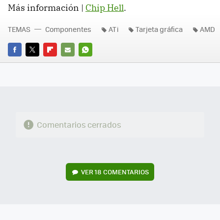
Más información |
Chip Hell
.
TEMAS
Componentes
ATi
Tarjeta gráfica
AMD
FACEBOOK
TWITTER
FLIPBOARD
E-
WHATSAPP
MAIL
Comentarios cerrados
VER
18 COMENTARIOS