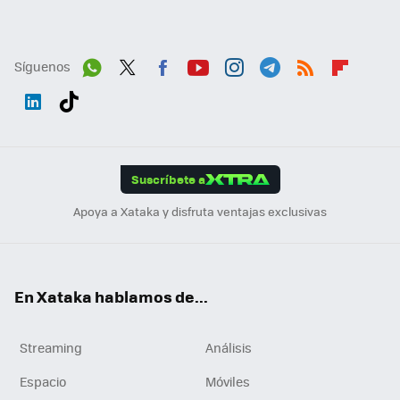
Síguenos
Wh
Twit
Fac
You
Inst
Tele
RSS
Flip
ats
ter
ebo
tub
agr
gra
boa
Link
Tikt
App
ok
e
am
m
rd
edI
ok
Suscríbete a
n
Apoya a Xataka y disfruta ventajas exclusivas
En Xataka hablamos de...
Streaming
Análisis
Espacio
Móviles