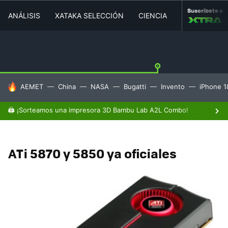
Suscríbete a
ANÁLISIS
XATAKA SELECCIÓN
CIENCIA
MOVILIDAD
HOY SE HABLA DE
AEMET
China
NASA
Bugatti
Invento
iPhone 1
🖨️ ¡Sorteamos una impresora 3D Bambu Lab A2L Combo!
ATi 5870 y 5850 ya oficiales