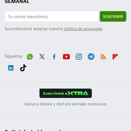
SEMANAL
SUSCRIBIR
Suscribiéndote aceptas nuestra
política de privacidad
Síguenos
Wh
Twit
Fac
You
Inst
Tele
RSS
Flip
ats
ter
ebo
tub
agr
gra
boa
Link
Tikt
App
ok
e
am
m
rd
edIn
ok
Suscríbete a
Apoya a Xataka y disfruta ventajas exclusivas