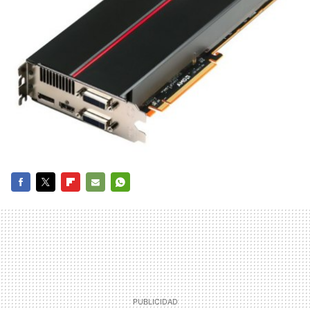
FACEBOOK
TWITTER
FLIPBOARD
E-
WHATSAPP
MAIL