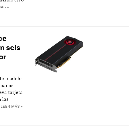
ÁS »
ce
an seis
or
ste modelo
semanas
va tarjeta
a las
LEER MÁS »