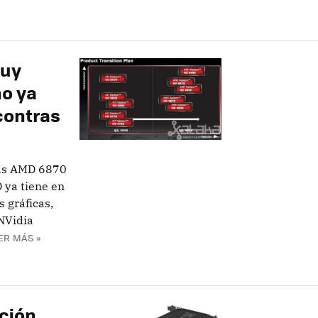
muy
o ya
contras
las AMD 6870
 ya tiene en
 gráficas,
NVidia
ER MÁS »
ición