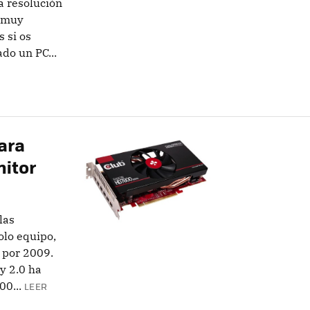
a resolución
, muy
 si os
do un PC...
ara
nitor
las
olo equipo,
á por 2009.
y 2.0 ha
0...
LEER