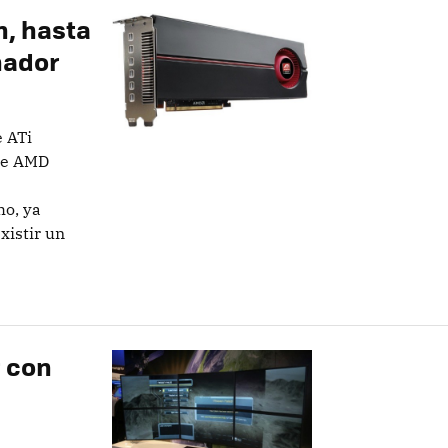
n, hasta
nador
 ATi
 de AMD
ho, ya
xistir un
 con