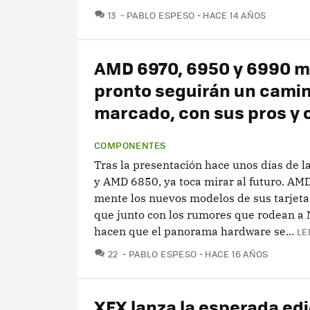
COMENTARIOS
13
PABLO ESPESO
HACE 14 AÑOS
AMD 6970, 6950 y 6990 
pronto seguirán un camin
marcado, con sus pros y 
COMPONENTES
Tras la presentación hace unos días de 
y AMD 6850, ya toca mirar al futuro. AMD
mente los nuevos modelos de sus tarjetas
que junto con los rumores que rodean a 
hacen que el panorama hardware se...
LE
COMENTARIOS
22
PABLO ESPESO
HACE 16 AÑOS
XFX lanza la esperada ed