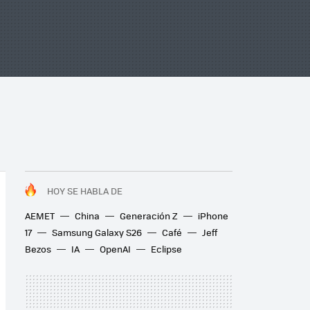
HOY SE HABLA DE
AEMET
China
Generación Z
iPhone
17
Samsung Galaxy S26
Café
Jeff
Bezos
IA
OpenAI
Eclipse