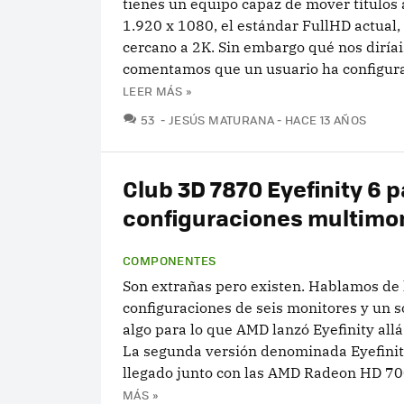
tienes un equipo capaz de mover títulos 
1.920 x 1080, el estándar FullHD actual
cercano a 2K. Sin embargo qué nos diríais
comentamos que un usuario ha configura
LEER MÁS »
COMENTARIOS
53
JESÚS MATURANA
HACE 13 AÑOS
Club 3D 7870 Eyefinity 6 p
configuraciones multimo
COMPONENTES
Son extrañas pero existen. Hablamos de 
configuraciones de seis monitores y un s
algo para lo que AMD lanzó Eyefinity all
La segunda versión denominada Eyefinit
llegado junto con las AMD Radeon HD 700
MÁS »