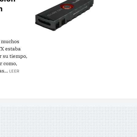
n
a muchos
FX estaba
r su tiempo,
r como,
s...
LEER