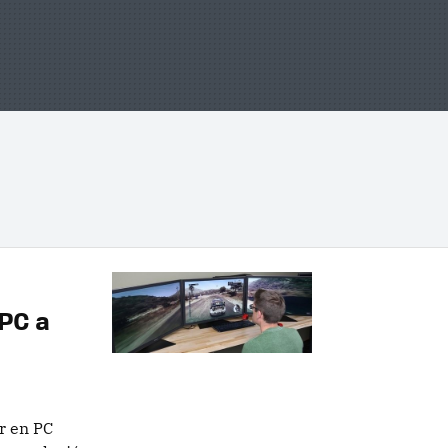
 PC a
r en PC