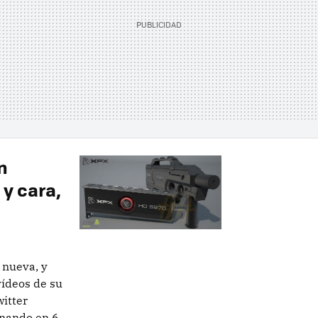
n
 y cara,
 nueva, y
ídeos de su
witter
onando en 6