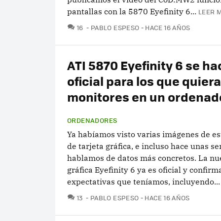
pantallas con la 5870 Eyefinity 6...
LEER M
COMENTARIOS
16
PABLO ESPESO
HACE 16 AÑOS
ATI 5870 Eyefinity 6 se ha
oficial para los que quier
monitores en un ordenad
ORDENADORES
Ya habíamos visto varias imágenes de e
de tarjeta gráfica, e incluso hace unas 
hablamos de datos más concretos. La nue
gráfica Eyefinity 6 ya es oficial y confirm
expectativas que teníamos, incluyendo...
COMENTARIOS
13
PABLO ESPESO
HACE 16 AÑOS