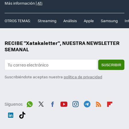
Más información |
ATi
OTROS TEMAS:
Streaming
Análisis
Apple
Samsung
In
RECIBE "Xatakaletter", NUESTRA NEWSLETTER
SEMANAL
SUSCRIBIR
Suscribiéndote aceptas nuestra
política de privacidad
Síguenos
Wh
Twit
Fac
You
Inst
Tele
RSS
Flip
ats
ter
ebo
tub
agr
gra
boa
Link
Tikt