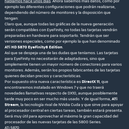
hablamos hace unos días
. Ahora sabemos más datos, como por
ejemplo las diferentes configuraciones que podrán realizarse,
dependiendo del número de monitores y la disposición que
tengan:
Claro que, aunque todas las gráficas de la nueva generación
serán compatibles con EyeFinity, no todas las tarjetas vendrán
preparadas en hardware para soportarlo. Tendrán que ser
versiones especiales, como por ejemplo la que han denominado
ATi HD 5870 EyeFinity6 Edition
.
Así que se despeja una de las dudas que teníamos. Las tarjetas
para EyeFinity no necesitarán de adaptadores, sino que
simplemente tienen un mayor número de conectores para varios
monitores. Además, serán los propios fabricantes de las tarjetas
quienes decidan precios y características.
Por supuesto otra nueva característica es
DirectX 11
, que
encontraremos instalado en Windows 7 y que no traerá
novedades llamativas respecto de DX10, aunque posiblemente
tarde muy poco en ser mucho más usado. Y de igual forma,
ATi
Stream
, la tecnología rival de NVidia Cuda y que sirve para apoyar
al procesador central en ciertas tareas, también estará presenta.
Será muy útil para aprovechar al máximo la gran capacidad del
procesador de las nuevas tarjetas de las 5800 Series.
ATi 5870