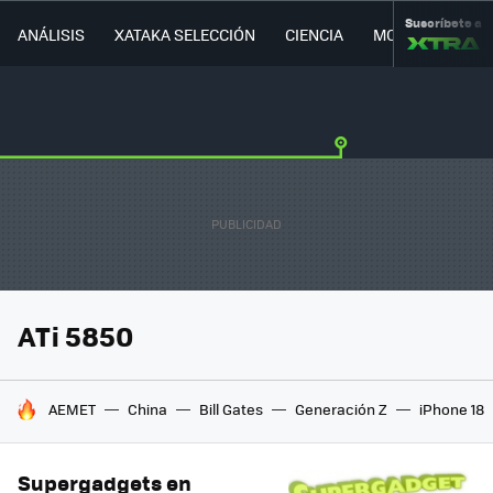
Suscríbete a
ANÁLISIS
XATAKA SELECCIÓN
CIENCIA
MOVILIDAD
ATi 5850
HOY SE HABLA DE
AEMET
China
Bill Gates
Generación Z
iPhone 18
Supergadgets en