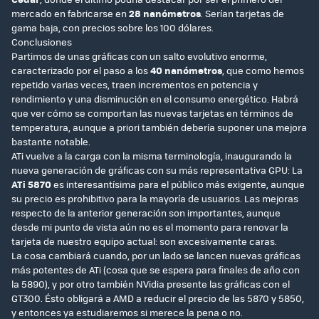
mercado en fabricarse en
28 nanómetros
. Serían tarjetas de
gama baja, con precios sobre los 100 dólares.
Conclusiones
Partimos de unas gráficas con un salto evolutivo enorme,
caracterizado por el paso a los
40 nanómetros
, que como hemos
repetido varias veces, traen incrementos en potencia y
rendimiento y una disminución en el consumo energético. Habrá
que ver cómo se comportan las nuevas tarjetas en términos de
temperatura, aunque a priori también debería suponer una mejora
bastante notable.
ATi vuelve a la carga con la misma terminología, inaugurando la
nueva generación de gráficas con su más representativa GPU: La
ATi 5870
es interesantísima para el público más exigente, aunque
su precio es prohibitivo para la mayoría de usuarios. Las mejoras
respecto de la anterior generación son importantes, aunque
desde mi punto de vista aún no es el momento para renovar la
tarjeta de nuestro equipo actual: son excesivamente caras.
La cosa cambiará cuando, por un lado se lancen nuevas gráficas
más potentes de ATi (cosa que se espera para finales de año con
la 5890), y por otro también NVidia presente las gráficas con el
GT300. Ésto obligará a AMD a reducir el precio de las 5870 y 5850,
y entonces ya estudiaremos si merece la pena o no.