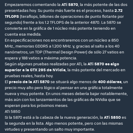
Empezaremos comentando la
ATi 5870
, la más potente de las dos
presentadas hoy. Su punto más fuerte es el proceso, hasta
2.72
TFLOPS
(teraflops, billones de operaciones de punto flotante por
segundo) frente a los 1.2 TFLOPS de la anterior 4870. La 5870 se
convierte en la gráfica de 1 núcleo más potente teniendo en
cuenta esa medida.
En especificaciones nos encontraremos con un núcleo a 850
MHz., memorias GDDR5 a 1.200 MHz. y, gracias al salto a los 40
nanómetros, un TDP (Thermal Design Power) de sólo 27 vatios en
espera y 188 vatios a máxima potencia.
Según algunas pruebas realizadas por ATi, la
ATi 5870 es algo
superior a la GTX 295 de NVidia
, la más potente del mercado en
pruebas reales, hasta hoy.
El
precio de la ATi 5870
se situará algo menos de
400 dólares
, un
precio muy alto pero lógico al pensar en una gráfica totalmente
nueva y muy potente. En unos meses debería bajar notablemente,
más aún con los lanzamientos de las gráficas de NVidia que se
esperan para los próximos meses.
ATi 5850
Si la 5870 está a la cabeza de la nueva generación, la
ATi 5850
es
la segunda en la lista. Algo menos potente, pero con las mismas
virtudes y presentando un salto muy importante.