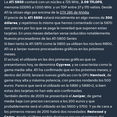
La
ATi 5850
contará con un núcleo a 725 MHz.,
2.09 TFLOPS
,
memoria GDDR5 a 1.000 MHz. y un TDP entre 27 y 170 vatios. Desde
ATi la sitúan algo por encima de la
GTX 285 de NVidia
.
El precio de la
ATi 5850
estará inicialmente en algo menos de
300
dólares
, y repetimos lo mismo que hemos comentado con la 5870:
son precios por los que se paga la novedad que suponen estas
tarjetas. En unos meses deberían verse reducidos notablemente.
Nuevos procesadores de las ATi 5800 Series
Si bien tanto la ATi 5870 como la 5850 ya utilizan los núcleos R800,
ATi va a lanzar nuevos procesadores gráficos en los próximos
meses.
El actual, el utilizado en las dos primeras gráficas que os
presentamos hoy, se denomina
Cypress
, y se caracteriza como la
gama media-alta. ATi ha confirmado que en los próximos meses, y
dentro del 2009, lanzará nuevas gráficas con la GPU
Hemlock
, de
gama muy alta y máxima potencia, con precios rondando los 500
euros. Parece que será el utilizado en la 5890 y 5890×2, si bien
estas dos tarjetas no han sido aún confirmadas.
También dentro de 2009 se presentará el
Juniper
, de gama
media-baja con precios cercanos a los 200 euros y que
probablemente será el utilizado en las 5600 y 5700. Y ya de cara a
los primeros meses de 2010 habrá dos novedades:
Redwood y
Cedar
, donde el último podría destacar por ser el primero del