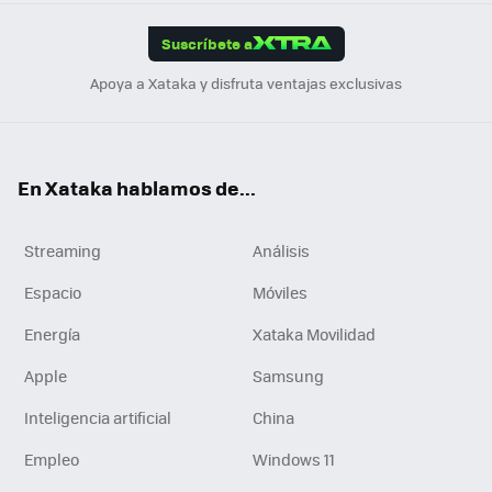
App
ok
e
am
m
rd
edI
ok
Suscríbete a
n
Apoya a Xataka y disfruta ventajas exclusivas
En Xataka hablamos de...
Streaming
Análisis
Espacio
Móviles
Energía
Xataka Movilidad
Apple
Samsung
Inteligencia artificial
China
Empleo
Windows 11