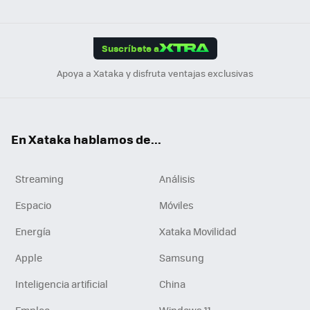
ats
ter
ebo
tub
agr
gra
boa
Link
Tikt
App
ok
e
am
m
rd
edI
ok
Suscríbete a
n
Apoya a Xataka y disfruta ventajas exclusivas
En Xataka hablamos de...
Streaming
Análisis
Espacio
Móviles
Energía
Xataka Movilidad
Apple
Samsung
Inteligencia artificial
China
Empleo
Windows 11