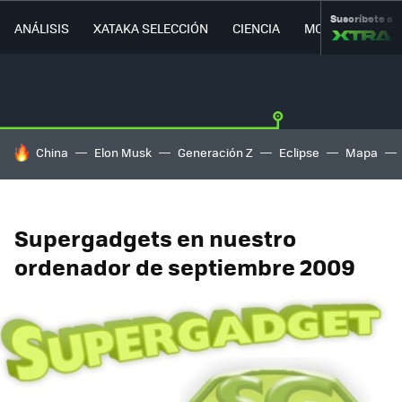
Suscríbete a
ANÁLISIS
XATAKA SELECCIÓN
CIENCIA
MOVILIDAD
HOY SE HABLA DE
China
Elon Musk
Generación Z
Eclipse
Mapa
Supergadgets en nuestro
ordenador de septiembre 2009