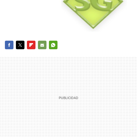
FACEBOOK
TWITTER
FLIPBOARD
E-
WHATSAPP
MAIL