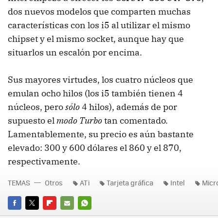
dos nuevos modelos que comparten muchas
características con los i5 al utilizar el mismo
chipset y el mismo socket, aunque hay que
situarlos un escalón por encima.
Sus mayores virtudes, los cuatro núcleos que
emulan ocho hilos (los i5 también tienen 4
núcleos, pero
sólo
4 hilos), además de por
supuesto el
modo Turbo
tan comentado.
Lamentablemente, su precio es aún bastante
elevado: 300 y 600 dólares el 860 y el 870,
respectivamente.
TEMAS
Otros
ATi
Tarjeta gráfica
Intel
Micr
FACEBOOK
TWITTER
FLIPBOARD
E-
WHATSAPP