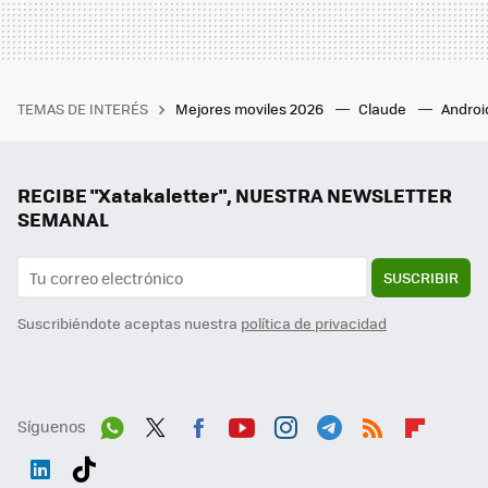
TEMAS DE INTERÉS
Mejores moviles 2026
Claude
Androi
RECIBE "Xatakaletter", NUESTRA NEWSLETTER
SEMANAL
SUSCRIBIR
Suscribiéndote aceptas nuestra
política de privacidad
Síguenos
Wh
Twit
Fac
You
Inst
Tele
RSS
Flip