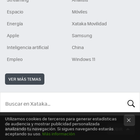
Espacio
Móviles
Energía
Xataka Movilidad
Apple
Samsung
Inteligencia artificial
China
Empleo
Windows 11
VER MÁS TEMAS
BUSCA
Utilizamos cookies de terceros para generar estadísticas
de audiencia y mostrar publicidad personalizada
analizando tu navegación. Si sigues navegando estarás
SUBIR
aceptando su uso.
Más información