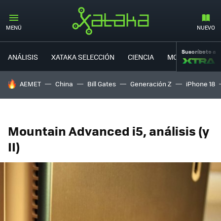
MENÚ
NUEVO
Suscríbete a
ANÁLISIS
XATAKA SELECCIÓN
CIENCIA
MOVILIDAD
HOY SE HABLA DE
AEMET
China
Bill Gates
Generación Z
iPhone 18
Mountain Advanced i5, análisis (y
II)