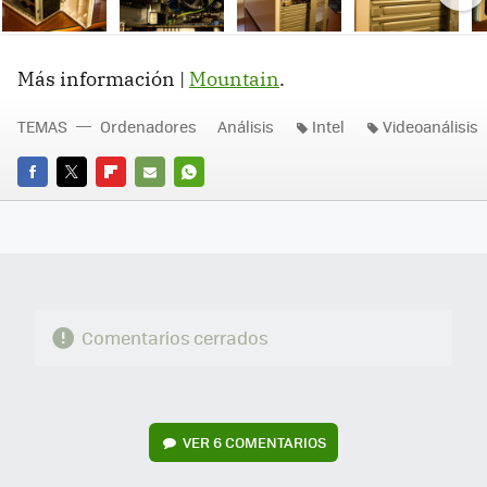
Ne
Más información |
Mountain
.
TEMAS
Ordenadores
Análisis
Intel
Videoanálisis
FACEBOOK
TWITTER
FLIPBOARD
E-
WHATSAPP
MAIL
Comentarios cerrados
VER
6 COMENTARIOS