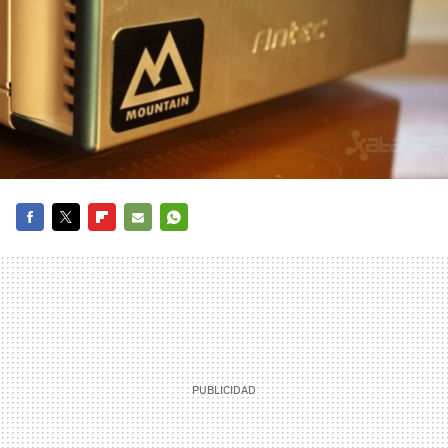
FACEBOOK
TWITTER
FLIPBOARD
E-
WHATSAPP
MAIL