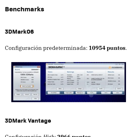
Benchmarks
3DMark06
Configuración predeterminada:
10954 puntos
.
3DMark Vantage
Configuración
High
:
2966 puntos