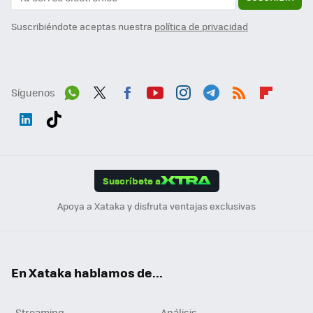
Suscribiéndote aceptas nuestra
política de privacidad
Síguenos
Wh
Twit
Fac
You
Inst
Tele
RSS
Flip
ats
ter
ebo
tub
agr
gra
boa
Link
Tikt
App
ok
e
am
m
rd
edI
ok
Suscríbete a
n
Apoya a Xataka y disfruta ventajas exclusivas
En Xataka hablamos de...
Streaming
Análisis