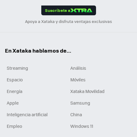
App
ok
e
am
m
rd
edI
ok
Suscríbete a
n
Apoya a Xataka y disfruta ventajas exclusivas
En Xataka hablamos de...
Streaming
Análisis
Espacio
Móviles
Energía
Xataka Movilidad
Apple
Samsung
Inteligencia artificial
China
Empleo
Windows 11