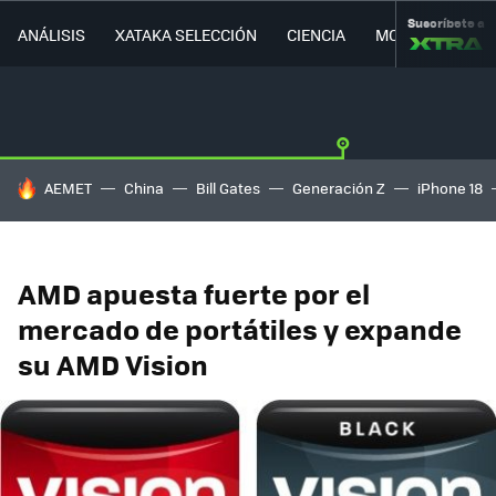
Suscríbete a
ANÁLISIS
XATAKA SELECCIÓN
CIENCIA
MOVILIDAD
HOY SE HABLA DE
AEMET
China
Bill Gates
Generación Z
iPhone 18
AMD apuesta fuerte por el
mercado de portátiles y expande
su AMD Vision