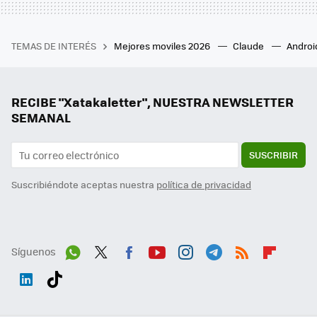
TEMAS DE INTERÉS
Mejores moviles 2026
Claude
Androi
RECIBE "Xatakaletter", NUESTRA NEWSLETTER
SEMANAL
SUSCRIBIR
Suscribiéndote aceptas nuestra
política de privacidad
Síguenos
Wh
Twit
Fac
You
Inst
Tele
RSS
Flip
ats
ter
ebo
tub
agr
gra
boa
Link
Tikt