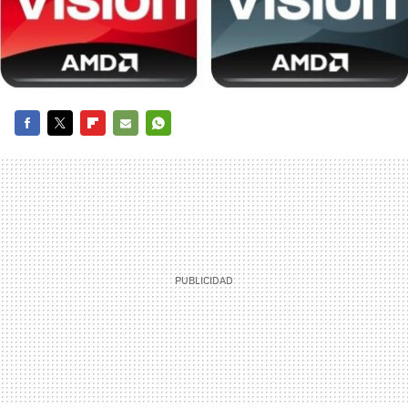
FACEBOOK
TWITTER
FLIPBOARD
E-
WHATSAPP
MAIL